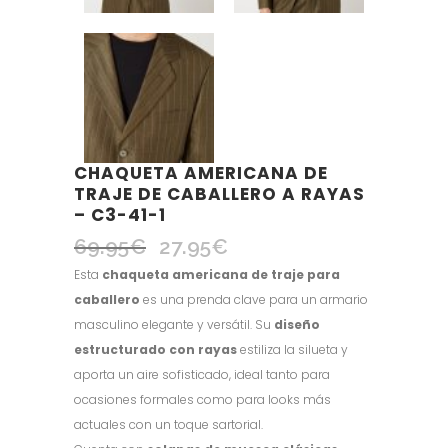
CHAQUETA AMERICANA DE
TRAJE DE CABALLERO A RAYAS
– C3-41-1
69.95
€
27.95
€
El
El
precio
precio
Esta
chaqueta americana de traje para
original
actual
caballero
es una prenda clave para un armario
era:
es:
masculino elegante y versátil. Su
diseño
69.95€.
27.95€.
estructurado con rayas
estiliza la silueta y
aporta un aire sofisticado, ideal tanto para
ocasiones formales como para looks más
actuales con un toque sartorial.