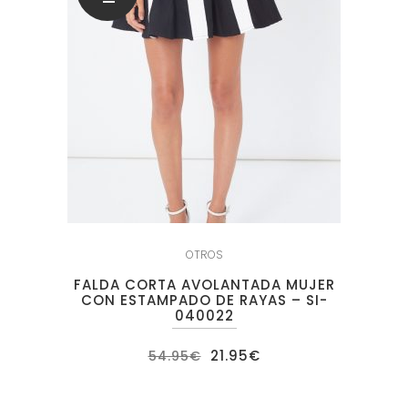
OTROS
FALDA CORTA AVOLANTADA MUJER
CON ESTAMPADO DE RAYAS – SI-
040022
El
El
21.95
€
54.95
€
precio
precio
original
actual
era:
es:
54.95€.
21.95€.