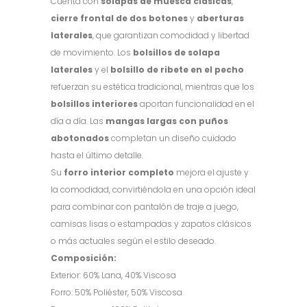
Cuenta con
solapas de muesca clásicas
,
cierre frontal de dos botones
y
aberturas
laterales
, que garantizan comodidad y libertad
de movimiento. Los
bolsillos de solapa
laterales
y el
bolsillo de ribete en el pecho
refuerzan su estética tradicional, mientras que los
bolsillos interiores
aportan funcionalidad en el
día a día. Las
mangas largas con puños
abotonados
completan un diseño cuidado
hasta el último detalle.
Su
forro interior completo
mejora el ajuste y
la comodidad, convirtiéndola en una opción ideal
para combinar con pantalón de traje a juego,
camisas lisas o estampadas y zapatos clásicos
o más actuales según el estilo deseado.
Composición:
Exterior: 60% Lana, 40% Viscosa
Forro: 50% Poliéster, 50% Viscosa