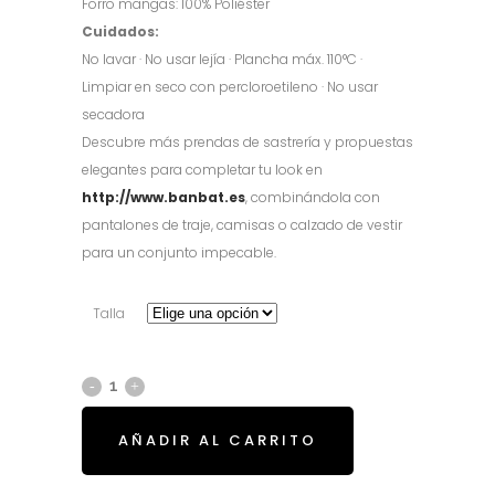
Forro mangas: 100% Poliéster
Cuidados:
No lavar · No usar lejía · Plancha máx. 110°C ·
Limpiar en seco con percloroetileno · No usar
secadora
Descubre más prendas de sastrería y propuestas
elegantes para completar tu look en
http://www.banbat.es
, combinándola con
pantalones de traje, camisas o calzado de vestir
para un conjunto impecable.
Talla
AÑADIR AL CARRITO