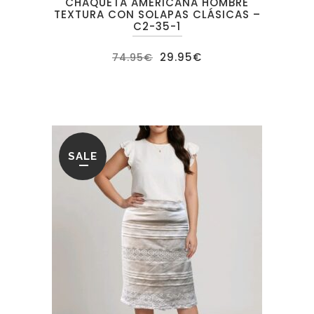
CHAQUETA AMERICANA HOMBRE
TEXTURA CON SOLAPAS CLÁSICAS –
C2-35-1
El
El
29.95
€
74.95
€
precio
precio
original
actual
era:
es:
74.95€.
29.95€.
SALE