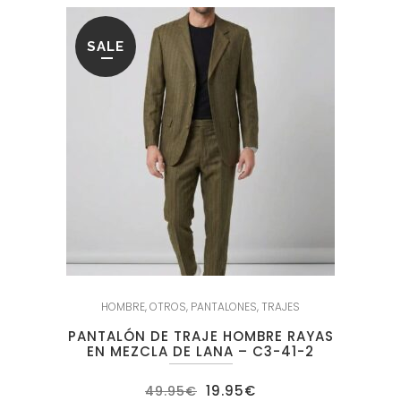
SALE
HOMBRE
,
OTROS
,
PANTALONES
,
TRAJES
PANTALÓN DE TRAJE HOMBRE RAYAS
EN MEZCLA DE LANA – C3-41-2
El
El
19.95
€
49.95
€