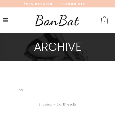
ÁREA USUARIO
FRANQUICIA
INSTAGRAM
FACEBOOK
PINTEREST
0
ARCHIVE
52
Showing 1–12 of 13 results