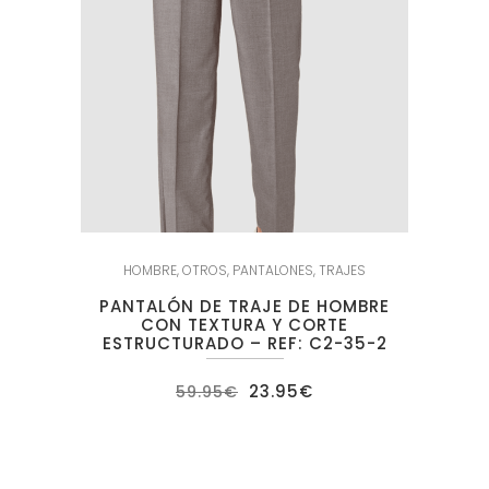
HOMBRE
,
OTROS
,
PANTALONES
,
TRAJES
PANTALÓN DE TRAJE DE HOMBRE
CON TEXTURA Y CORTE
ESTRUCTURADO – REF: C2-35-2
El
El
23.95
€
59.95
€
precio
precio
original
actual
era:
es:
59.95€.
23.95€.