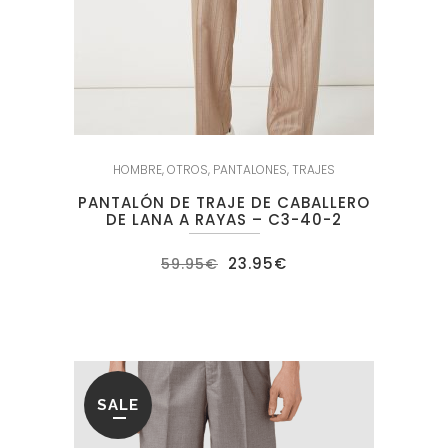
HOMBRE
,
OTROS
,
PANTALONES
,
TRAJES
PANTALÓN DE TRAJE DE CABALLERO
DE LANA A RAYAS – C3-40-2
El
El
23.95
€
59.95
€
precio
precio
original
actual
era:
es:
59.95€.
23.95€.
SALE