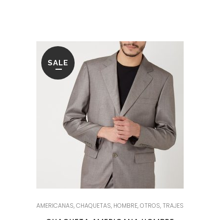
original
actual
era:
es:
69.95€.
27.95€.
SALE
AMERICANAS
,
CHAQUETAS
,
HOMBRE
,
OTROS
,
TRAJES