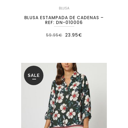
BLUSA
BLUSA ESTAMPADA DE CADENAS –
REF: DN-010006
El
El
23.95
€
59.95
€
precio
precio
original
actual
era:
es:
59.95€.
23.95€.
SALE