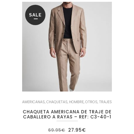
SALE
AMERICANAS
,
CHAQUETAS
,
HOMBRE
,
OTROS
,
TRAJES
CHAQUETA AMERICANA DE TRAJE DE
CABALLERO A RAYAS – REF: C3-40-1
El
El
27.95
€
69.95
€
precio
precio