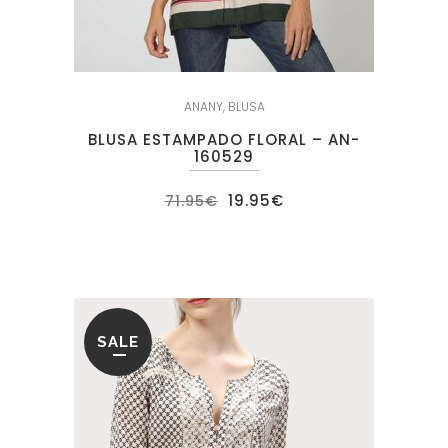
ANANY
,
BLUSA
BLUSA ESTAMPADO FLORAL – AN-
160529
El
El
19.95
€
71.95
€
precio
precio
original
actual
era:
es:
71.95€.
19.95€.
SALE