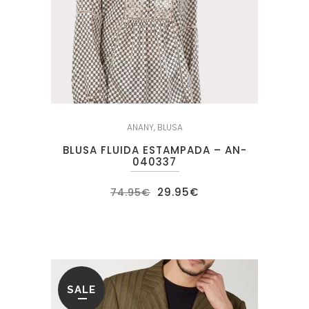
ANANY
,
BLUSA
BLUSA FLUIDA ESTAMPADA – AN-
040337
El
El
29.95
€
74.95
€
precio
precio
original
actual
era:
es:
74.95€.
29.95€.
SALE