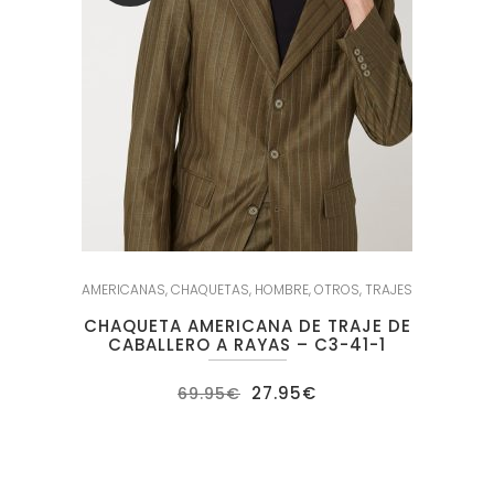
AMERICANAS
,
CHAQUETAS
,
HOMBRE
,
OTROS
,
TRAJES
CHAQUETA AMERICANA DE TRAJE DE
CABALLERO A RAYAS – C3-41-1
El
El
27.95
€
69.95
€
precio
precio
original
actual
era:
es:
69.95€.
27.95€.