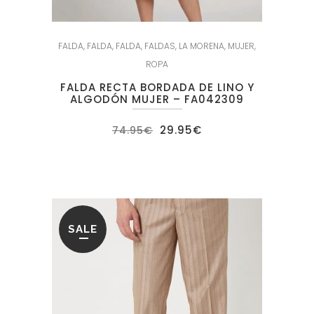
FALDA
,
FALDA
,
FALDA
,
FALDAS
,
LA MORENA
,
MUJER
,
ROPA
FALDA RECTA BORDADA DE LINO Y
ALGODÓN MUJER – FA042309
El
El
29.95
€
74.95
€
precio
precio
original
actual
era:
es:
74.95€.
29.95€.
SALE