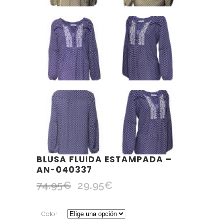
BLUSA FLUIDA ESTAMPADA –
AN-040337
74.95
€
29.95
€
El
El
precio
precio
original
actual
Color