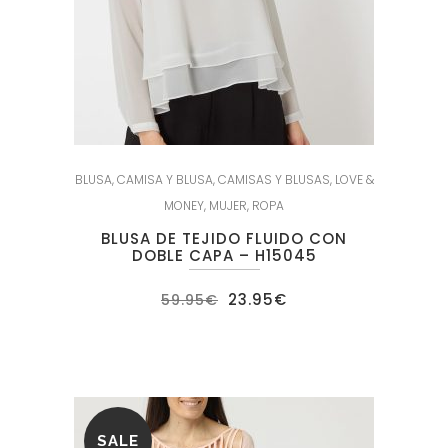
BLUSA
,
CAMISA Y BLUSA
,
CAMISAS Y BLUSAS
,
LOVE &
MONEY
,
MUJER
,
ROPA
BLUSA DE TEJIDO FLUIDO CON
DOBLE CAPA – H15045
El
El
23.95
€
59.95
€
precio
precio
original
actual
era:
es:
59.95€.
23.95€.
SALE