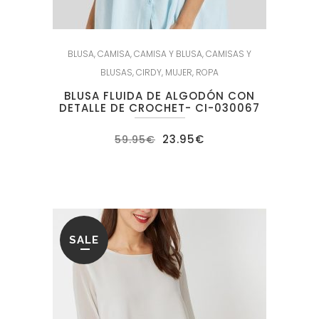
BLUSA
,
CAMISA
,
CAMISA Y BLUSA
,
CAMISAS Y
BLUSAS
,
CIRDY
,
MUJER
,
ROPA
BLUSA FLUIDA DE ALGODÓN CON
DETALLE DE CROCHET- CI-030067
El
El
23.95
€
59.95
€
precio
precio
original
actual
era:
es:
59.95€.
23.95€.
SALE