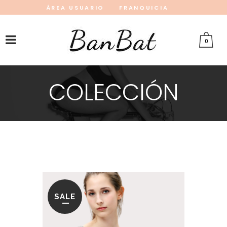
ÁREA USUARIO
FRANQUICIA
INSTAGRAM
FACEBOOK
PINTEREST
0
COLECCIÓN
SALE