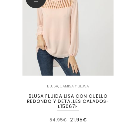
BLUSA
,
CAMISA Y BLUSA
BLUSA FLUIDA LISA CON CUELLO
REDONDO Y DETALLES CALADOS-
L15067F
El
El
21.95
€
54.95
€
precio
precio
original
actual
era:
es: