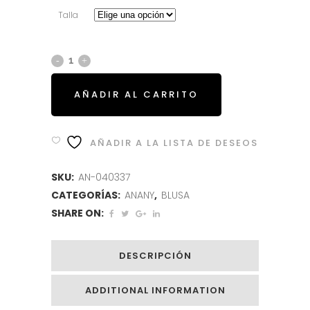
era:
es:
Talla
74.95€.
29.95€.
AÑADIR AL CARRITO
AÑADIR A LA LISTA DE DESEOS
SKU:
AN-040337
CATEGORÍAS:
ANANY
,
BLUSA
SHARE ON:
DESCRIPCIÓN
ADDITIONAL INFORMATION