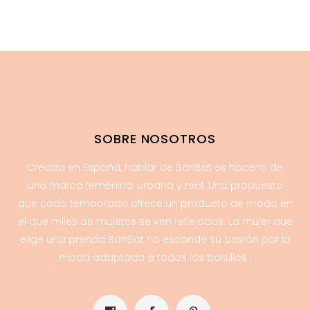
54.95€.
21.95€.
SOBRE NOSOTROS
Creada en España, hablar de BanBat es hacerlo de
una marca femenina, urbana y real. Una propuesta
que cada temporada ofrece un producto de moda en
el que miles de mujeres se ven reflejadas. La mujer que
elige una prenda BanBat no esconde su pasión por la
moda adaptada a todos los bolsillos .