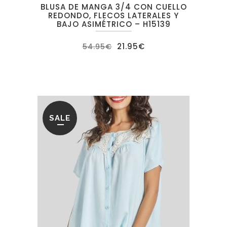
BLUSA DE MANGA 3/4 CON CUELLO
REDONDO, FLECOS LATERALES Y
BAJO ASIMÉTRICO – H15139
El
El
21.95
€
54.95
€
precio
precio
original
actual
era:
es:
54.95€.
21.95€.
SALE