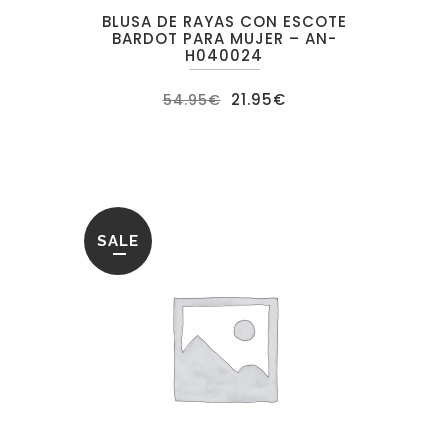
BLUSA DE RAYAS CON ESCOTE
BARDOT PARA MUJER – AN-
H040024
El
El
21.95
€
54.95
€
precio
precio
original
actual
era:
es:
54.95€.
21.95€.
SALE