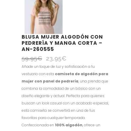
BLUSA MUJER ALGODÓN CON
PEDRERÍA Y MANGA CORTA –
AN-260555
59.95
€
23.95
€
El
El
precio
precio
Añade un toque de luz y sofisticación a tu
original
actual
vestuario con esta
camiseta de algodón para
era:
es:
mujer con panel de pedrería
, una prenda que
59.95€.
23.95€.
combina la comodidad de un básico con un
diseño elegante y actual. Perfecta para quienes
buscan un look casual con un acabado especial,
esta camiseta se convertirá en una de tus
favoritas para cualquier temporada.
Confeccionada en
100% algodón
, ofrece un