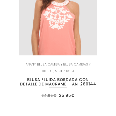
ANANY
,
BLUSA
,
CAMISA Y BLUSA
,
CAMISAS Y
BLUSAS
,
MUJER
,
ROPA
BLUSA FLUIDA BORDADA CON
DETALLE DE MACRAMÉ – AN-260144
El
El
25.95
€
64.95
€
precio
precio
original
actual
era:
es:
64.95€.
25.95€.