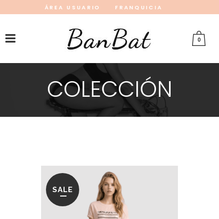
ÁREA USUARIO
FRANQUICIA
INSTAGRAM
FACEBOOK
PINTEREST
0
COLECCIÓN
SALE