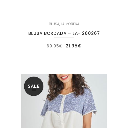
BLUSA
,
LA MORENA
BLUSA BORDADA – LA- 260267
El
El
21.95
€
69.95
€
precio
precio
original
actual
era:
es:
69.95€.
21.95€.
SALE