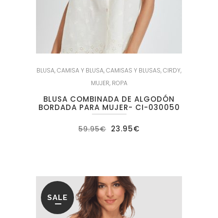
BLUSA
,
CAMISA Y BLUSA
,
CAMISAS Y BLUSAS
,
CIRDY
,
MUJER
,
ROPA
BLUSA COMBINADA DE ALGODÓN
BORDADA PARA MUJER- CI-030050
El
El
23.95
€
59.95
€
precio
precio
original
actual
era:
es:
59.95€.
23.95€.
SALE