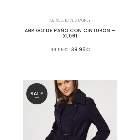
ABRIGO
,
LOVE & MONEY
ABRIGO DE PAÑO CON CINTURÓN –
XL061
El
El
39.95
€
99.95
€
precio
precio
original
actual
era:
es:
99.95€.
39.95€.
SALE