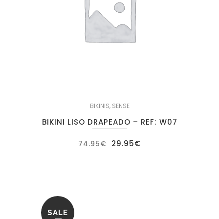
BIKINIS
,
SENSE
BIKINI LISO DRAPEADO – REF: W07
El
El
29.95
€
74.95
€
precio
precio
original
actual
era:
es:
74.95€.
29.95€.
SALE