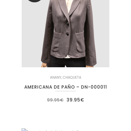
ANANY
,
CHAQUETA
AMERICANA DE PAÑO – DN-000011
El
El
39.95
€
99.95
€
precio
precio
original
actual
era:
es:
99.95€.
39.95€.