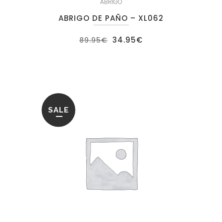
ABRIGO
ABRIGO DE PAÑO – XL062
El
El
34.95
€
89.95
€
precio
precio
original
actual
era:
es:
89.95€.
34.95€.
SALE