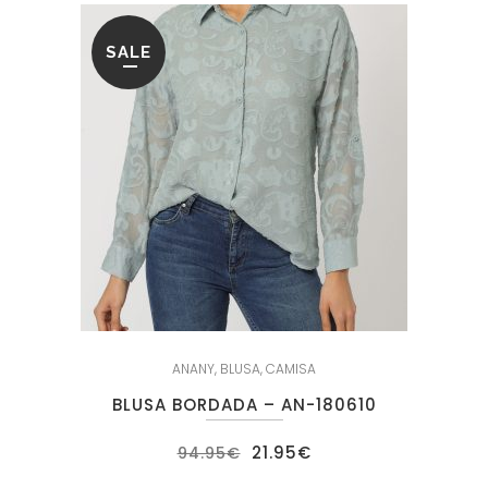
SALE
ANANY
,
BLUSA
,
CAMISA
BLUSA BORDADA – AN-180610
El
El
21.95
€
94.95
€
precio
precio
original
actual