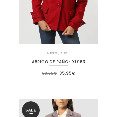
ABRIGO
,
OTROS
ABRIGO DE PAÑO- XL063
El
El
35.95
€
89.95
€
precio
precio
original
actual
era:
es:
89.95€.
35.95€.
SALE