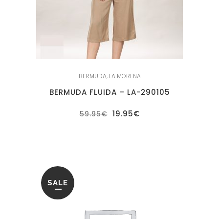
BERMUDA
,
LA MORENA
BERMUDA FLUIDA – LA-290105
El
El
19.95
€
59.95
€
precio
precio
original
actual
era:
es:
59.95€.
19.95€.
SALE