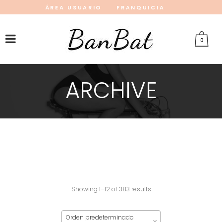
ÁREA USUARIO
FRANQUICIA
INSTAGRAM
FACEBOOK
PINTEREST
0
ARCHIVE
Showing 1–12 of 383 results
Orden predeterminado