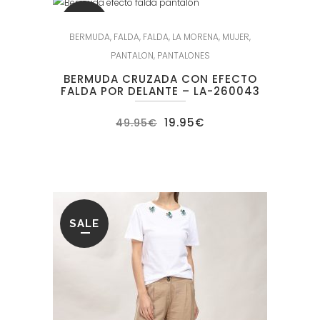
SALE
BERMUDA
,
FALDA
,
FALDA
,
LA MORENA
,
MUJER
,
PANTALON
,
PANTALONES
BERMUDA CRUZADA CON EFECTO
FALDA POR DELANTE – LA-260043
El
El
19.95
€
49.95
€
precio
precio
original
actual
era:
es:
49.95€.
19.95€.
SALE