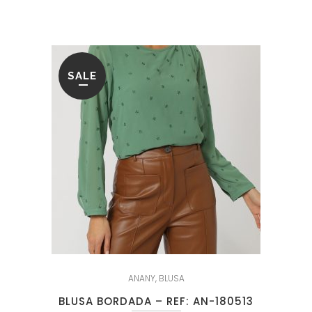
era:
es:
94.95€.
21.95€.
SALE
ANANY
,
BLUSA
BLUSA BORDADA – REF: AN-180513