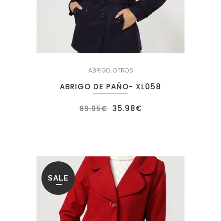
ABRIGO
,
OTROS
ABRIGO DE PAÑO- XL058
El
El
35.98
€
89.95
€
precio
precio
original
actual
era:
es:
89.95€.
35.98€.
SALE