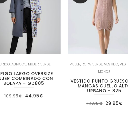
BRIGO
,
ABRIGOS
,
MUJER
,
SENSE
MUJER
,
ROPA
,
SENSE
,
VESTIDO
,
VEST
MONOS
RIGO LARGO OVERSIZE
UJER COMBINADO CON
VESTIDO PUNTO GRUESO
SOLAPA – GD805
MANGAS CUELLO ALT
URBANO – 825
El
El
44.95
€
109.95
€
precio
precio
El
El
29.95
€
original
actual
74.95
€
precio
pr
era:
es:
original
ac
109.95€.
44.95€.
era:
es
74.95€.
29