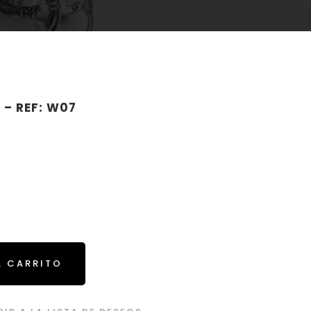
 – REF: W07
L CARRITO