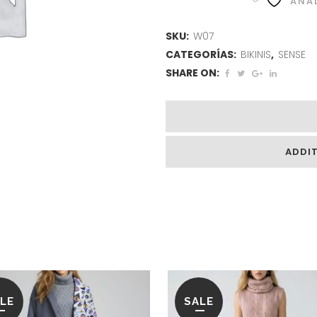
AÑAD
SKU:
W07
CATEGORÍAS:
BIKINIS
,
SENSE
SHARE ON:
ADDI
LE
SALE