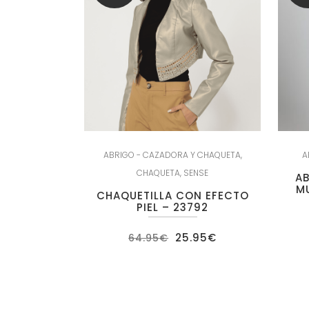
ABRIGO - CAZADORA Y CHAQUETA
,
A
CHAQUETA
,
SENSE
AB
M
CHAQUETILLA CON EFECTO
PIEL – 23792
El
El
25.95
€
64.95
€
precio
precio
original
actual
era:
es:
64.95€.
25.95€.