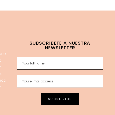
SUBSCRÍBETE A NUESTRA
NEWSLETTER
erlo
a
n
res
enda
a