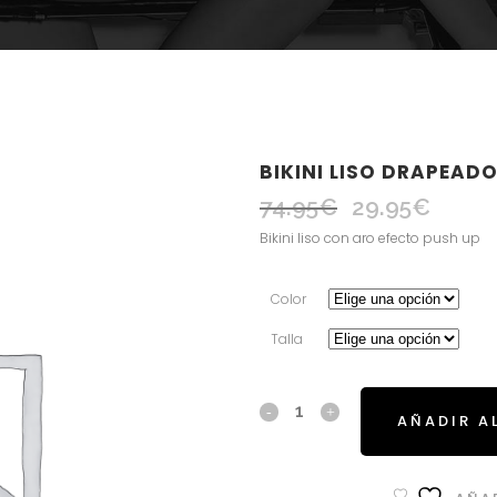
BIKINI LISO DRAPEADO
74.95
€
29.95
€
El
El
precio
precio
Bikini liso con aro efecto push up
original
actual
era:
es:
Color
74.95€.
29.95€.
Talla
AÑADIR A