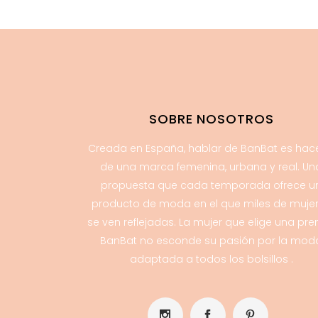
SOBRE NOSOTROS
Creada en España, hablar de BanBat es hac
de una marca femenina, urbana y real. Un
propuesta que cada temporada ofrece u
producto de moda en el que miles de muje
se ven reflejadas. La mujer que elige una pr
BanBat no esconde su pasión por la mod
adaptada a todos los bolsillos .