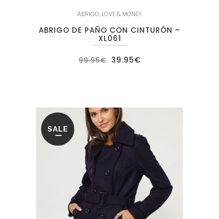
ABRIGO
,
LOVE & MONEY
ABRIGO DE PAÑO CON CINTURÓN –
XL061
El
El
39.95
€
99.95
€
precio
precio
original
actual
era:
es:
99.95€.
39.95€.
SALE