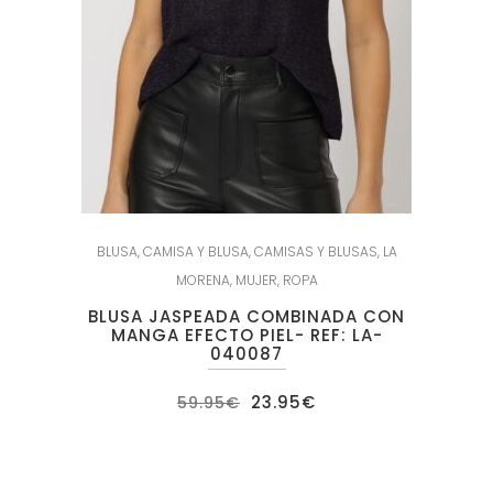
BLUSA
,
CAMISA Y BLUSA
,
CAMISAS Y BLUSAS
,
LA
MORENA
,
MUJER
,
ROPA
BLUSA JASPEADA COMBINADA CON
MANGA EFECTO PIEL- REF: LA-
040087
El
El
23.95
€
59.95
€
precio
precio
original
actual
era:
es:
59.95€.
23.95€.