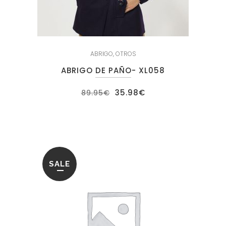
ABRIGO
,
OTROS
ABRIGO DE PAÑO- XL058
El
El
35.98
€
89.95
€
precio
precio
original
actual
era:
es:
89.95€.
35.98€.
SALE