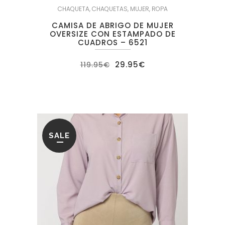
CHAQUETA
,
CHAQUETAS
,
MUJER
,
ROPA
CAMISA DE ABRIGO DE MUJER
OVERSIZE CON ESTAMPADO DE
CUADROS – 6521
El
El
29.95
€
119.95
€
precio
precio
original
actual
era:
es:
119.95€.
29.95€.
SALE