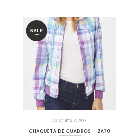
89.95€.
19.95€.
SALE
CHAQUETA
,
G-BOY
CHAQUETA DE CUADROS – 2A70