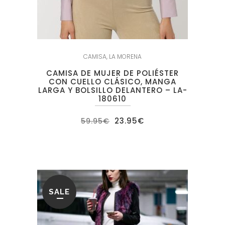
CAMISA
,
LA MORENA
CAMISA DE MUJER DE POLIÉSTER
CON CUELLO CLÁSICO, MANGA
LARGA Y BOLSILLO DELANTERO – LA-
180610
El
El
23.95
€
59.95
€
precio
precio
original
actual
era:
es:
59.95€.
23.95€.
SALE