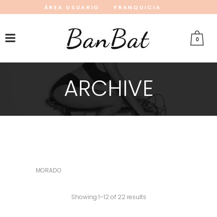
ÁREA USUARIO
FRANQUICIA
INSTAGRAM
FACEBOOK
PINTEREST
0
ARCHIVE
MORADO
Showing 1–12 of 22 results