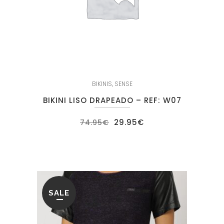
BIKINIS
,
SENSE
BIKINI LISO DRAPEADO – REF: W07
El
El
29.95
€
74.95
€
precio
precio
original
actual
era:
es:
74.95€.
29.95€.
SALE