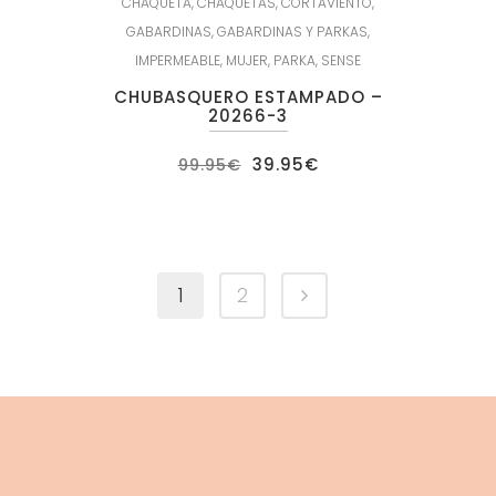
CHAQUETA
,
CHAQUETAS
,
CORTAVIENTO
,
GABARDINAS
,
GABARDINAS Y PARKAS
,
IMPERMEABLE
,
MUJER
,
PARKA
,
SENSE
CHUBASQUERO ESTAMPADO –
20266-3
El
El
39.95
€
99.95
€
precio
precio
original
actual
era:
es:
99.95€.
39.95€.
1
2