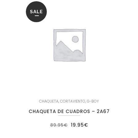
SALE
CHAQUETA
,
CORTAVIENTO
,
G-BOY
CHAQUETA DE CUADROS – 2A67
El
El
19.95
€
89.95
€
precio
precio
original
actual
era:
es: