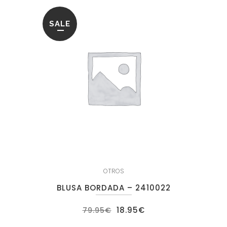
SALE
OTROS
BLUSA BORDADA – 2410022
El
El
18.95
€
79.95
€
precio
precio
original
actual