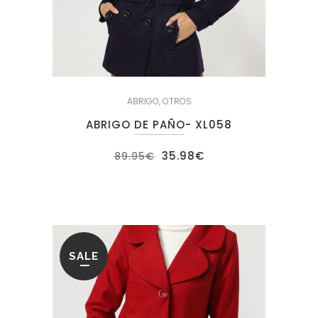
ABRIGO
,
OTROS
ABRIGO DE PAÑO- XL058
El
El
35.98
€
89.95
€
precio
precio
original
actual
era:
es:
89.95€.
35.98€.
SALE