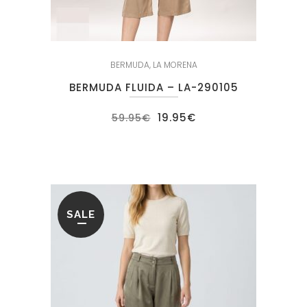
BERMUDA
,
LA MORENA
BERMUDA FLUIDA – LA-290105
El
El
19.95
€
59.95
€
precio
precio
original
actual
era:
es:
59.95€.
19.95€.
SALE