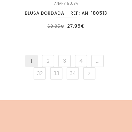
ANANY
,
BLUSA
BLUSA BORDADA – REF: AN-180513
El
El
27.95
€
69.95
€
precio
precio
original
actual
era:
es:
69.95€.
27.95€.
1
2
3
4
…
32
33
34