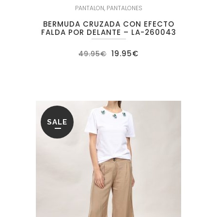
PANTALON
,
PANTALONES
BERMUDA CRUZADA CON EFECTO
FALDA POR DELANTE – LA-260043
El
El
19.95
€
49.95
€
precio
precio
original
actual
era:
es:
49.95€.
19.95€.
SALE