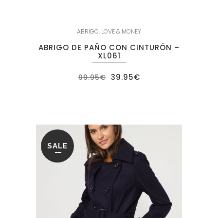
ABRIGO
,
LOVE & MONEY
ABRIGO DE PAÑO CON CINTURÓN –
XL061
El
El
39.95
€
99.95
€
precio
precio
original
actual
era:
es:
99.95€.
39.95€.
SALE