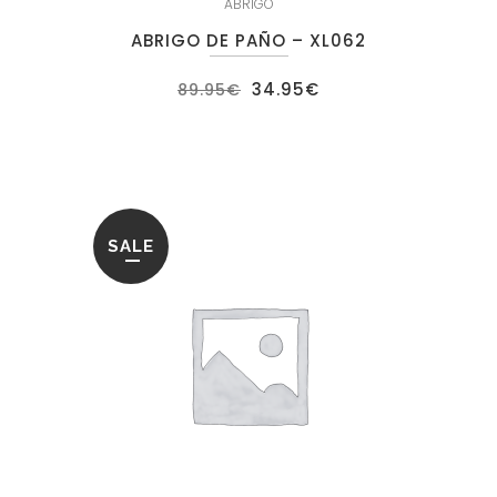
ABRIGO
ABRIGO DE PAÑO – XL062
El
El
34.95
€
89.95
€
precio
precio
original
actual
era:
es:
89.95€.
34.95€.
SALE