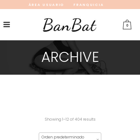
ÁREA USUARIO
FRANQUICIA
INSTAGRAM
FACEBOOK
PINTEREST
0
ARCHIVE
Showing 1–12 of 404 results
Orden predeterminado