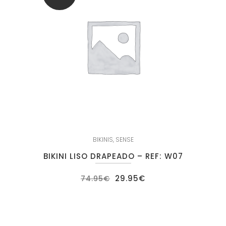
BIKINIS
,
SENSE
BIKINI LISO DRAPEADO – REF: W07
El
El
29.95
€
74.95
€
precio
precio
original
actual
era:
es:
74.95€.
29.95€.