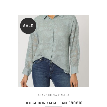
era:
es:
79.95€.
18.95€.
SALE
ANANY
,
BLUSA
,
CAMISA
BLUSA BORDADA – AN-180610