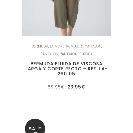
BERMUDA
,
LA MORENA
,
MUJER
,
PANTALON
,
PANTALON
,
PANTALONES
,
ROPA
BERMUDA FLUIDA DE VISCOSA
LARGA Y CORTE RECTO – REF: LA-
290105
El
El
23.95
€
59.95
€
precio
precio
original
actual
era:
es:
59.95€.
23.95€.
SALE