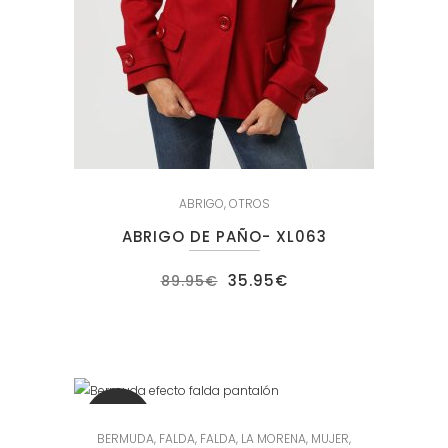
ABRIGO
,
OTROS
ABRIGO DE PAÑO- XL063
El
El
35.95
€
89.95
€
precio
precio
original
actual
era:
es:
89.95€.
35.95€.
SALE
BERMUDA
,
FALDA
,
FALDA
,
LA MORENA
,
MUJER
,