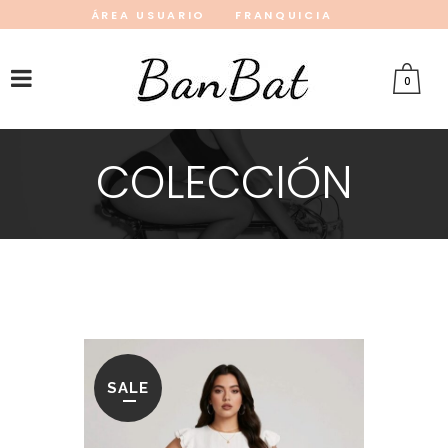
ÁREA USUARIO
FRANQUICIA
INSTAGRAM
FACEBOOK
PINTEREST
0
COLECCIÓN
SALE