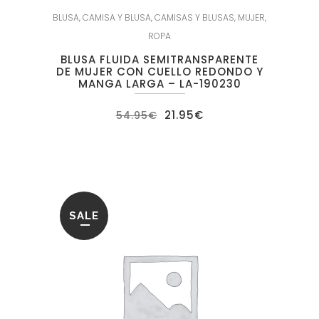
BLUSA
,
CAMISA Y BLUSA
,
CAMISAS Y BLUSAS
,
MUJER
,
ROPA
BLUSA FLUIDA SEMITRANSPARENTE
DE MUJER CON CUELLO REDONDO Y
MANGA LARGA – LA-190230
El
El
21.95
€
54.95
€
precio
precio
original
actual
era:
es:
54.95€.
21.95€.
SALE