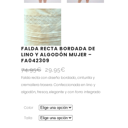
FALDA RECTA BORDADA DE
LINO Y ALGODÓN MUJER –
FA042309
74.95
€
29.95
€
El
El
precio
precio
Falda recta con diseño bordado, cinturilla y
original
actual
cremallera trasera. Confeccionada en lino y
era:
es:
algodón, fresca, elegante y con forro integrado
74.95€.
29.95€.
Color
Talla