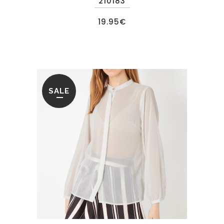
210183
19.95
€
SALE