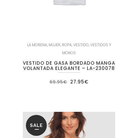
LA MORENA
,
MUJER
,
ROPA
,
VESTIDO
,
VESTIDOS Y
MONOS
VESTIDO DE GASA BORDADO MANGA
VOLANTADA ELEGANTE – LA-230078
El
El
27.95
€
69.95
€
precio
precio
original
actual
era:
es:
69.95€.
27.95€.
SALE