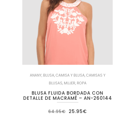
ANANY
,
BLUSA
,
CAMISA Y BLUSA
,
CAMISAS Y
BLUSAS
,
MUJER
,
ROPA
BLUSA FLUIDA BORDADA CON
DETALLE DE MACRAMÉ – AN-260144
El
El
25.95
€
64.95
€
precio
precio
original
actual
era:
es:
64.95€.
25.95€.