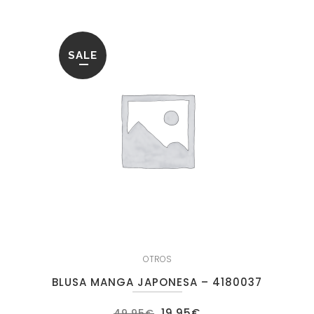
SALE
OTROS
BLUSA MANGA JAPONESA – 4180037
El
El
19.95
€
49.95
€