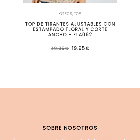
OTROS
,
TOP
TOP DE TIRANTES AJUSTABLES CON
ESTAMPADO FLORAL Y CORTE
ANCHO – FLA062
El
El
19.95
€
49.95
€
precio
precio
original
actual
era:
es:
49.95€.
19.95€.
SOBRE NOSOTROS