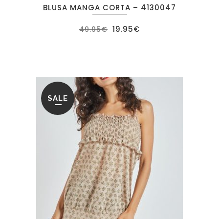
BLUSA MANGA CORTA – 4130047
El
El
19.95
€
49.95
€
precio
precio
original
actual
era:
es:
49.95€.
19.95€.
SALE