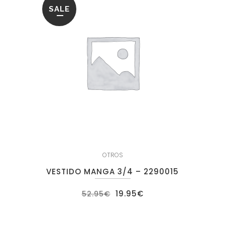
SALE
OTROS
VESTIDO MANGA 3/4 – 2290015
El
El
19.95
€
52.95
€
precio
precio
original
actual
era:
es:
52.95€.
19.95€.