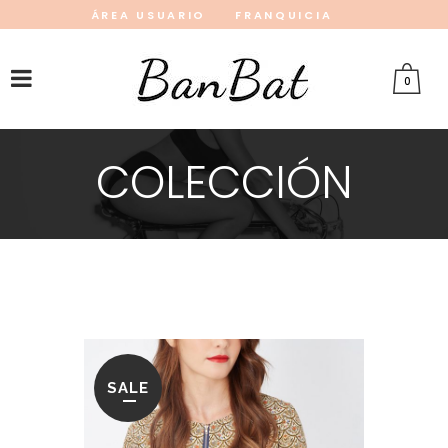
ÁREA USUARIO
FRANQUICIA
INSTAGRAM
FACEBOOK
PINTEREST
0
COLECCIÓN
SALE