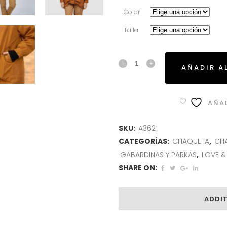
Color
Talla
AÑADIR A
AÑAD
SKU:
A3621
CATEGORÍAS:
CHAQUETA
,
CH
GABARDINAS Y PARKAS
,
LOVE &
SHARE ON:
ADDI