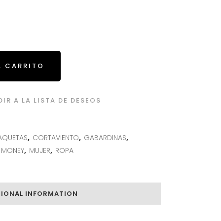
L CARRITO
IR A LA LISTA DE DESEOS
AQUETAS
,
CORTAVIENTO
,
GABARDINAS
,
 MONEY
,
MUJER
,
ROPA
TIONAL INFORMATION