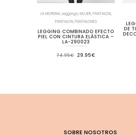
LA MORENA
,
Leggings
,
MUJER
,
PANTALON
,
PANTALON
,
PANTALONES
LEG
DE T
LEGGING COMBINADO EFECTO
DECO
PIEL CON CINTURA ELÁSTICA –
LA-290023
El
El
29.95
€
74.95
€
precio
precio
original
actual
era:
es:
74.95€.
29.95€.
SOBRE NOSOTROS