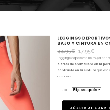
LEGGINGS DEPORTIVOS
BAJO Y CINTURA EN 
44.95
€
17.95
€
El
El
precio
precio
Leggings deportivos de mujer con
t
original
actual
cierres de cremallera en la part
era:
es:
contraste en la cintura
que estil
44.95€.
17.95€.
casuales.
Talla
AÑADIR AL CARRI