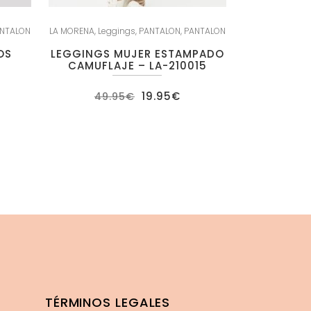
NTALON
LA MORENA
,
Leggings
,
PANTALON
,
PANTALON
OS
LEGGINGS MUJER ESTAMPADO
CAMUFLAJE – LA-210015
El
El
19.95
€
49.95
€
ecio
precio
precio
tual
original
actual
:
era:
es:
.95€.
49.95€.
19.95€.
TÉRMINOS LEGALES