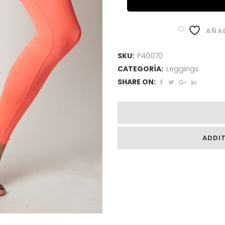
AÑAD
SKU:
P40070
CATEGORÍA:
Leggings
SHARE ON:
ADDI