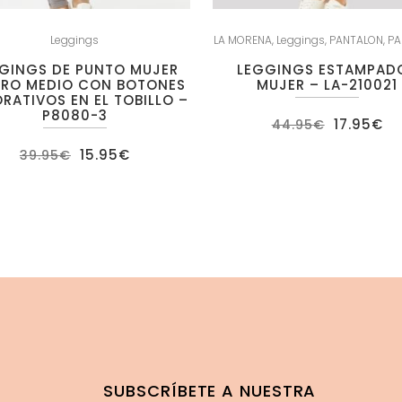
Leggings
LA MORENA
,
Leggings
,
PANTALON
,
PA
GINGS DE PUNTO MUJER
LEGGINGS ESTAMPAD
IRO MEDIO CON BOTONES
MUJER – LA-210021
RATIVOS EN EL TOBILLO –
P8080-3
El
El
17.95
€
44.95
€
precio
pr
original
ac
El
El
15.95
€
39.95
€
era:
es
precio
precio
44.95€.
17
original
actual
era:
es:
39.95€.
15.95€.
SUBSCRÍBETE A NUESTRA