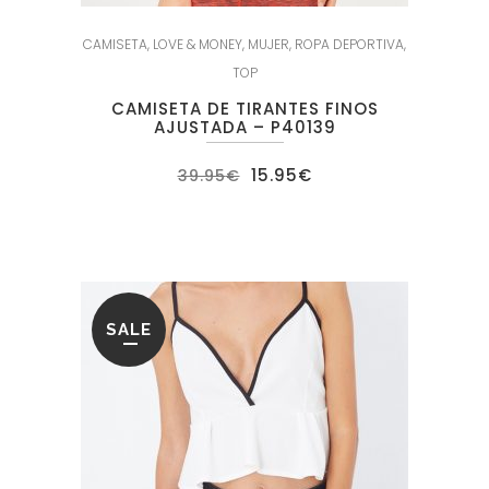
CAMISETA
,
LOVE & MONEY
,
MUJER
,
ROPA DEPORTIVA
,
TOP
CAMISETA DE TIRANTES FINOS
AJUSTADA – P40139
El
El
15.95
€
39.95
€
precio
precio
original
actual
era:
es:
39.95€.
15.95€.
SALE