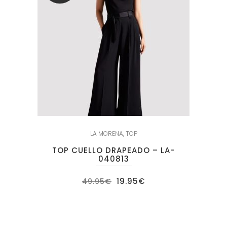
LA MORENA
,
TOP
TOP CUELLO DRAPEADO – LA-
040813
El
El
19.95
€
49.95
€
precio
precio
original
actual
era:
es:
49.95€.
19.95€.