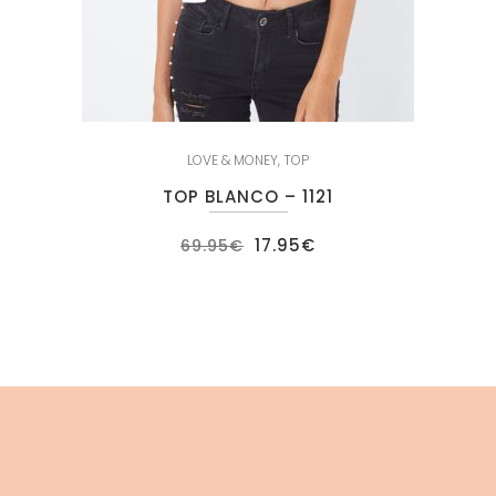
LOVE & MONEY
,
TOP
TOP BLANCO – 1121
El
El
17.95
€
69.95
€
precio
precio
original
actual
era:
es:
69.95€.
17.95€.