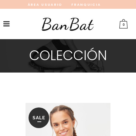
ÁREA USUARIO
FRANQUICIA
INSTAGRAM
FACEBOOK
PINTEREST
0
COLECCIÓN
SALE