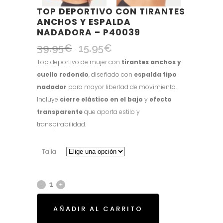
TOP DEPORTIVO CON TIRANTES
ANCHOS Y ESPALDA
NADADORA – P40039
39.95
€
15.95
€
El
El
precio
precio
Top deportivo de mujer con
tirantes anchos y
original
actual
cuello redondo
, diseñado con
espalda tipo
era:
es:
nadador
para mayor libertad de movimiento.
39.95€.
15.95€.
Incluye
cierre elástico en el bajo
y
efecto
transparente
que aporta estilo y
transpirabilidad.
Talla
AÑADIR AL CARRITO