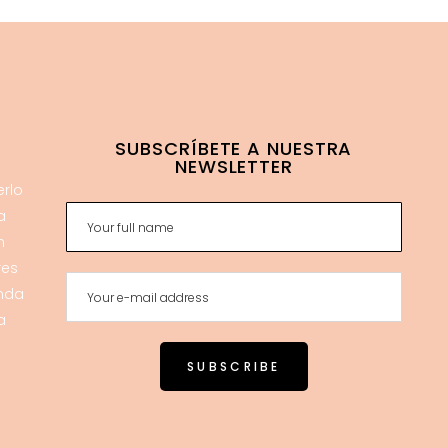
SUBSCRÍBETE A NUESTRA
NEWSLETTER
erlo
a
n
res
enda
a