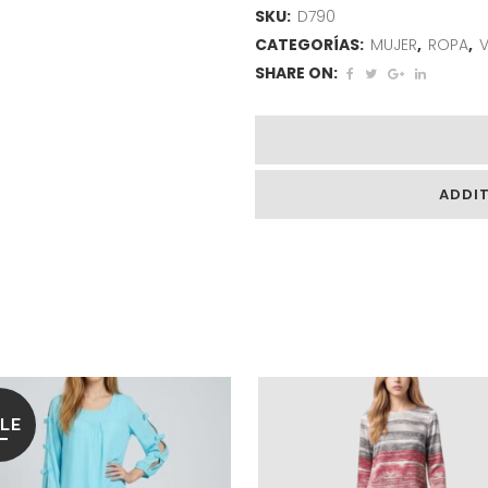
SKU:
D790
CATEGORÍAS:
MUJER
,
ROPA
,
V
SHARE ON:
ADDI
LE