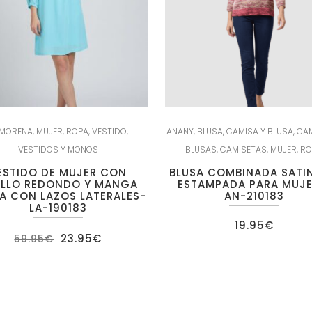
 MORENA
,
MUJER
,
ROPA
,
VESTIDO
,
ANANY
,
BLUSA
,
CAMISA Y BLUSA
,
CAM
VESTIDOS Y MONOS
BLUSAS
,
CAMISETAS
,
MUJER
,
RO
ESTIDO DE MUJER CON
BLUSA COMBINADA SATI
LLO REDONDO Y MANGA
ESTAMPADA PARA MUJE
A CON LAZOS LATERALES-
AN-210183
LA-190183
19.95
€
El
El
23.95
€
59.95
€
precio
precio
original
actual
era:
es:
59.95€.
23.95€.