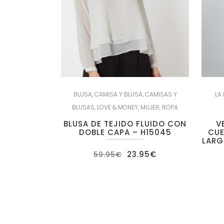
BLUSA
,
CAMISA Y BLUSA
,
CAMISAS Y
LA
BLUSAS
,
LOVE & MONEY
,
MUJER
,
ROPA
BLUSA DE TEJIDO FLUIDO CON
V
DOBLE CAPA – H15045
CUE
LARG
El
El
23.95
€
59.95
€
precio
precio
original
actual
era:
es:
59.95€.
23.95€.