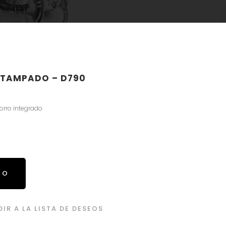
STAMPADO – D790
rro integrado
TO
IR A LA LISTA DE DESEOS