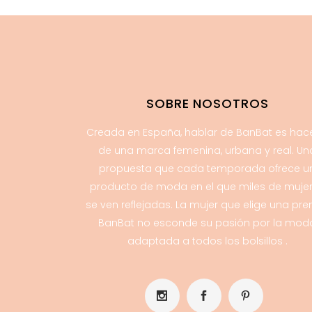
SOBRE NOSOTROS
Creada en España, hablar de BanBat es hac
de una marca femenina, urbana y real. Un
propuesta que cada temporada ofrece u
producto de moda en el que miles de muje
se ven reflejadas. La mujer que elige una pr
BanBat no esconde su pasión por la mod
adaptada a todos los bolsillos .