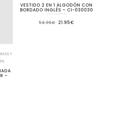
VESTIDO 2 EN 1 ALGODÓN CON
BORDADO INGLÉS – CI-030030
El
El
21.95
€
54.95
€
precio
precio
original
actual
era:
es:
54.95€.
21.95€.
ISAS Y
PA
NADA
R –