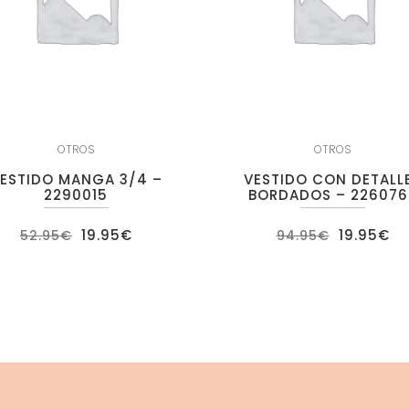
OTROS
OTROS
ESTIDO MANGA 3/4 –
VESTIDO CON DETALL
2290015
BORDADOS – 226076
El
El
El
El
19.95
€
19.95
€
52.95
€
94.95
€
precio
precio
precio
pr
original
actual
original
ac
era:
es:
era:
es
52.95€.
19.95€.
94.95€.
19