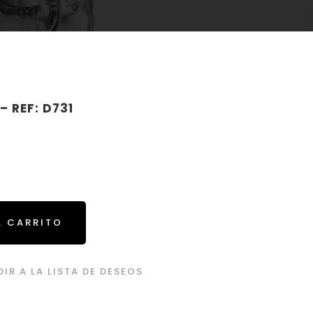
 REF: D731
L CARRITO
IR A LA LISTA DE DESEOS