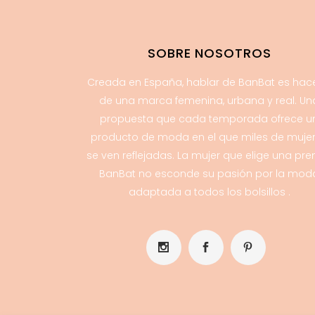
SOBRE NOSOTROS
Creada en España, hablar de BanBat es hac
de una marca femenina, urbana y real. Un
propuesta que cada temporada ofrece u
producto de moda en el que miles de muje
se ven reflejadas. La mujer que elige una pr
BanBat no esconde su pasión por la mod
adaptada a todos los bolsillos .