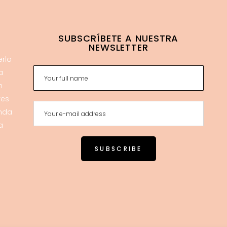
SUBSCRÍBETE A NUESTRA
NEWSLETTER
erlo
a
n
res
enda
a