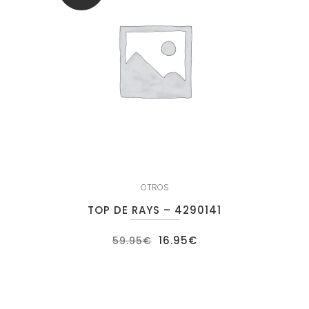
OTROS
TOP DE RAYS – 4290141
El
El
16.95
€
59.95
€
precio
precio
original
actual
era:
es:
59.95€.
16.95€.