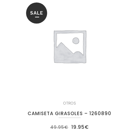
SALE
OTROS
CAMISETA GIRASOLES – 1260890
El
El
19.95
€
49.95
€
precio
precio
original
actual