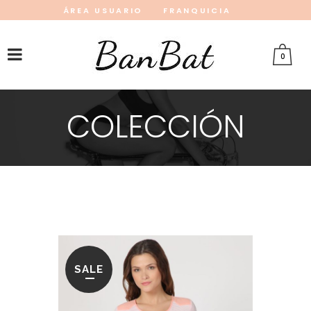
ÁREA USUARIO
FRANQUICIA
INSTAGRAM
FACEBOOK
PINTEREST
0
COLECCIÓN
SALE