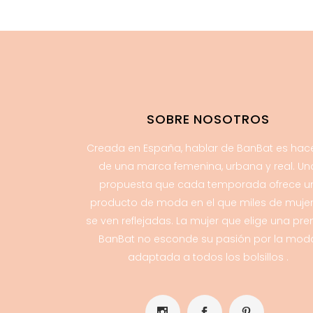
SOBRE NOSOTROS
Creada en España, hablar de BanBat es hac
de una marca femenina, urbana y real. Un
propuesta que cada temporada ofrece u
producto de moda en el que miles de muje
se ven reflejadas. La mujer que elige una pr
BanBat no esconde su pasión por la mod
adaptada a todos los bolsillos .