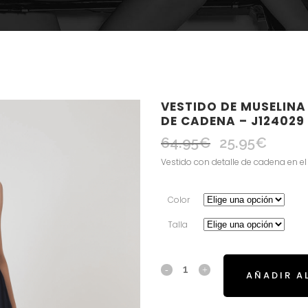
VESTIDO DE MUSELINA
DE CADENA – J124029
64.95
€
25.95
€
El
El
precio
precio
Vestido con detalle de cadena en el 
original
actual
era:
es:
Color
64.95€.
25.95€.
Talla
AÑADIR A