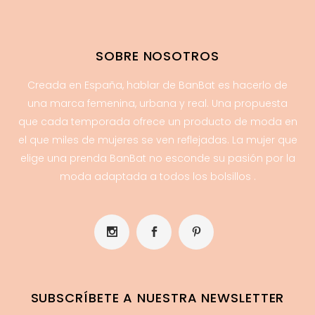
SOBRE NOSOTROS
Creada en España, hablar de BanBat es hacerlo de
una marca femenina, urbana y real. Una propuesta
que cada temporada ofrece un producto de moda en
el que miles de mujeres se ven reflejadas. La mujer que
elige una prenda BanBat no esconde su pasión por la
moda adaptada a todos los bolsillos .
SUBSCRÍBETE A NUESTRA NEWSLETTER