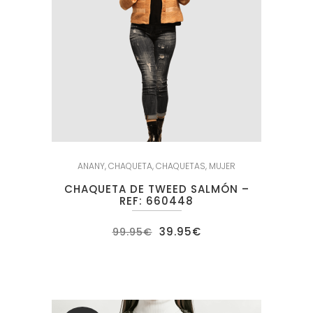
ANANY
,
CHAQUETA
,
CHAQUETAS
,
MUJER
CHAQUETA DE TWEED SALMÓN –
REF: 660448
El
El
39.95
€
99.95
€
precio
precio
original
actual
era:
es:
99.95€.
39.95€.