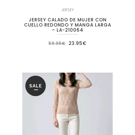
JERSEY
JERSEY CALADO DE MUJER CON
CUELLO REDONDO Y MANGA LARGA
– LA-210064
El
El
23.95
€
59.95
€
precio
precio
original
actual
era:
es:
59.95€.
23.95€.
SALE