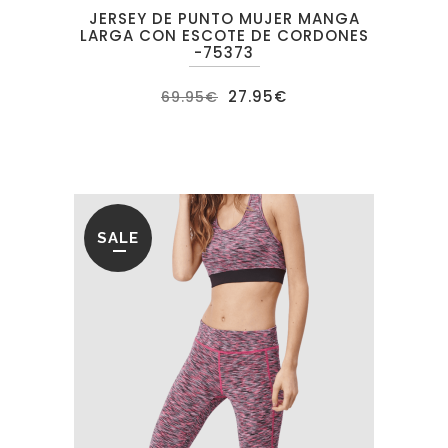
JERSEY DE PUNTO MUJER MANGA
LARGA CON ESCOTE DE CORDONES
-75373
El
El
27.95
€
69.95
€
precio
precio
original
actual
era:
es:
69.95€.
27.95€.
SALE