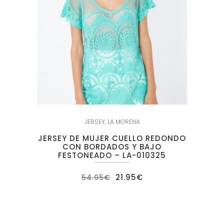
JERSEY
,
LA MORENA
JERSEY DE MUJER CUELLO REDONDO
CON BORDADOS Y BAJO
FESTONEADO – LA-010325
El
El
21.95
€
54.95
€
precio
precio
original
actual
era:
es:
54.95€.
21.95€.