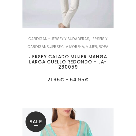
CARDIGAN - JERSEY Y SUDADERAS
,
JERSEIS Y
CARDIGANS
,
JERSEY
,
LA MORENA
,
MUJER
,
ROPA
JERSEY CALADO MUJER MANGA
LARGA CUELLO REDONDO – LA-
280059
Rango
21.95
€
-
54.95
€
de
precios:
desde
21.95€
hasta
54.95€
SALE