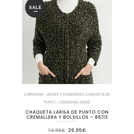
SALE
CARDIGAN - JERSEY Y SUDADERAS
,
CHAQUETA DE
PUNTO - CARDIGAN
,
SENSE
CHAQUETA LARGA DE PUNTO CON
CREMALLERA Y BOLSILLOS – 86113
El
El
29.95
€
74.95
€
precio
precio