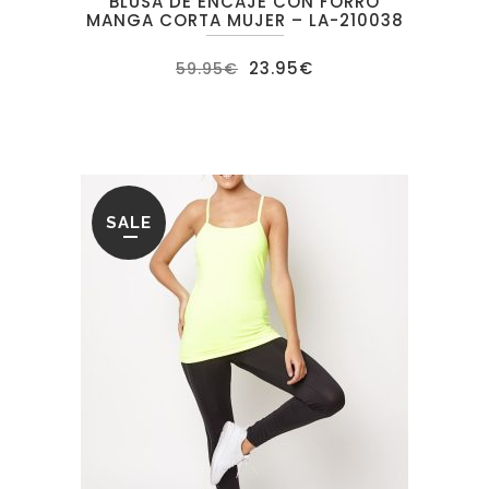
BLUSA DE ENCAJE CON FORRO
MANGA CORTA MUJER – LA-210038
El
El
23.95
€
59.95
€
precio
precio
original
actual
era:
es:
59.95€.
23.95€.
SALE