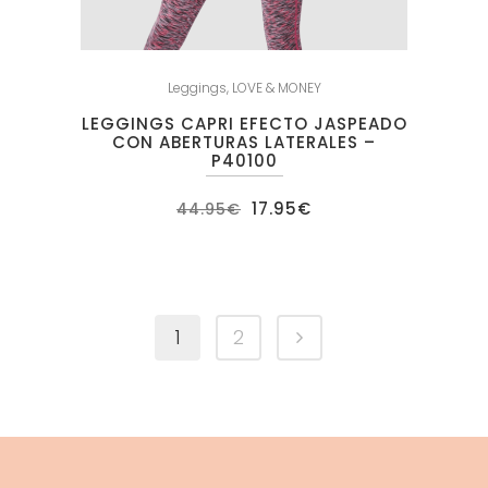
Leggings
,
LOVE & MONEY
LEGGINGS CAPRI EFECTO JASPEADO
CON ABERTURAS LATERALES –
P40100
El
El
17.95
€
44.95
€
precio
precio
original
actual
era:
es:
44.95€.
17.95€.
1
2