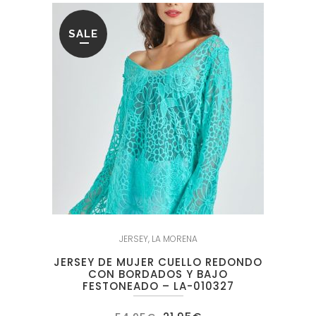
SALE
JERSEY
,
LA MORENA
JERSEY DE MUJER CUELLO REDONDO
CON BORDADOS Y BAJO
FESTONEADO – LA-010327
El
El