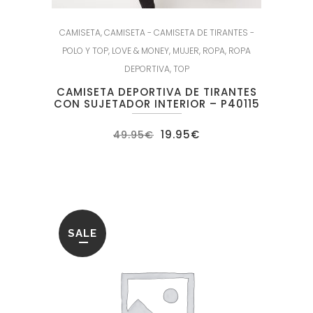
CAMISETA
,
CAMISETA - CAMISETA DE TIRANTES -
POLO Y TOP
,
LOVE & MONEY
,
MUJER
,
ROPA
,
ROPA
DEPORTIVA
,
TOP
CAMISETA DEPORTIVA DE TIRANTES
CON SUJETADOR INTERIOR – P40115
El
El
19.95
€
49.95
€
precio
precio
original
actual
era:
es:
49.95€.
19.95€.
SALE