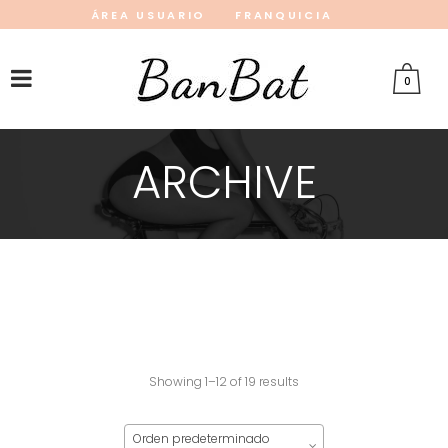
ÁREA USUARIO
FRANQUICIA
INSTAGRAM
FACEBOOK
PINTEREST
0
ARCHIVE
Showing 1–12 of 19 results
Orden predeterminado