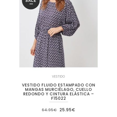
SALE
VESTIDO
VESTIDO FLUIDO ESTAMPADO CON
MANGAS MURCIÉLAGO, CUELLO
REDONDO Y CINTURA ELÁSTICA –
F15022
El
El
25.95
€
64.95
€
precio
precio
original
actual