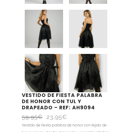
VESTIDO DE FIESTA PALABRA
DE HONOR CON TUL Y
DRAPEADO – REF: AH9094
59.95
€
23.95
€
El
El
precio
precio
Vestido de fiesta palabra de honor con tejido de
original
actual