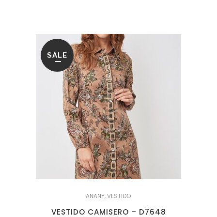
era:
es:
64.95€.
25.95€.
SALE
ANANY
,
VESTIDO
VESTIDO CAMISERO – D7648