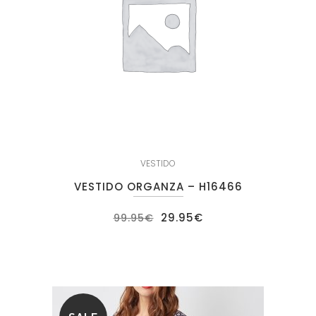
VESTIDO
VESTIDO ORGANZA – H16466
El
El
29.95
€
99.95
€
precio
precio
original
actual
era:
es:
99.95€.
29.95€.