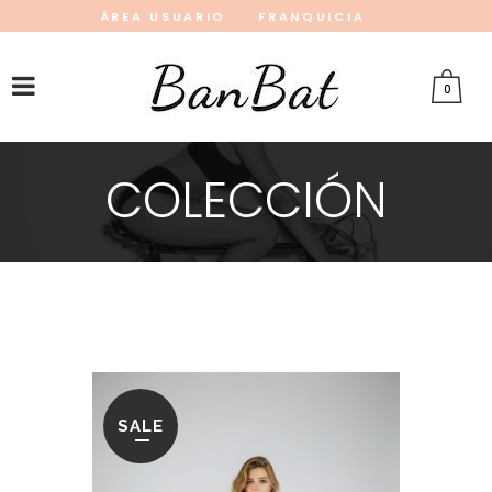
ÁREA USUARIO
FRANQUICIA
INSTAGRAM
FACEBOOK
PINTEREST
0
COLECCIÓN
SALE