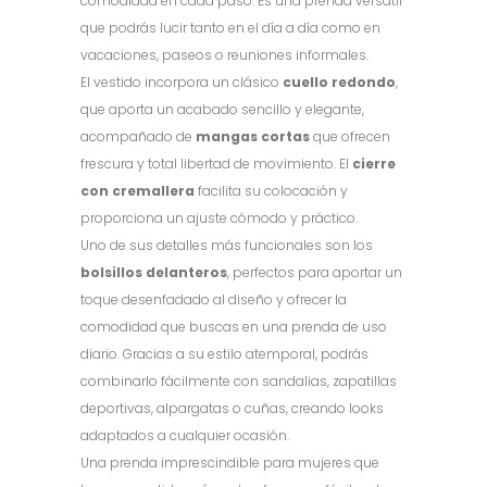
comodidad en cada paso. Es una prenda versátil
que podrás lucir tanto en el día a día como en
vacaciones, paseos o reuniones informales.
El vestido incorpora un clásico
cuello redondo
,
que aporta un acabado sencillo y elegante,
acompañado de
mangas cortas
que ofrecen
frescura y total libertad de movimiento. El
cierre
con cremallera
facilita su colocación y
proporciona un ajuste cómodo y práctico.
Uno de sus detalles más funcionales son los
bolsillos delanteros
, perfectos para aportar un
toque desenfadado al diseño y ofrecer la
comodidad que buscas en una prenda de uso
diario. Gracias a su estilo atemporal, podrás
combinarlo fácilmente con sandalias, zapatillas
deportivas, alpargatas o cuñas, creando looks
adaptados a cualquier ocasión.
Una prenda imprescindible para mujeres que