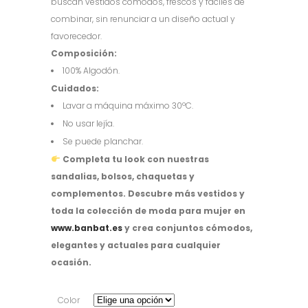
buscan vestidos cómodos, frescos y fáciles de
combinar, sin renunciar a un diseño actual y
favorecedor.
Composición:
100% Algodón.
Cuidados:
Lavar a máquina máximo 30ºC.
No usar lejía.
Se puede planchar.
Completa tu look con nuestras
sandalias, bolsos, chaquetas y
complementos. Descubre más vestidos y
toda la colección de moda para mujer en
www.banbat.es
y crea conjuntos cómodos,
elegantes y actuales para cualquier
ocasión.
Color