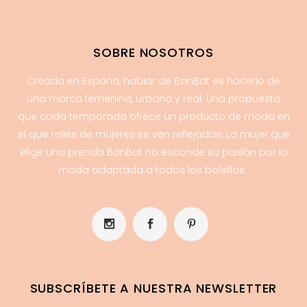
SOBRE NOSOTROS
Creada en España, hablar de BanBat es hacerlo de
una marca femenina, urbana y real. Una propuesta
que cada temporada ofrece un producto de moda en
el que miles de mujeres se ven reflejadas. La mujer que
elige una prenda BanBat no esconde su pasión por la
moda adaptada a todos los bolsillos .
SUBSCRÍBETE A NUESTRA NEWSLETTER