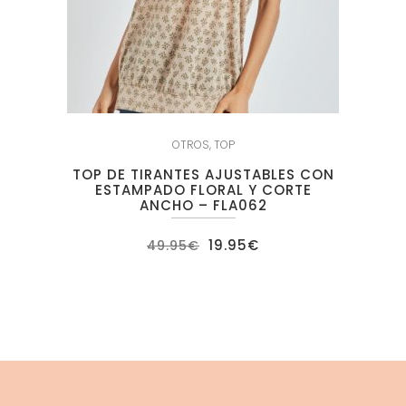
OTROS
,
TOP
TOP DE TIRANTES AJUSTABLES CON
ESTAMPADO FLORAL Y CORTE
ANCHO – FLA062
El
El
19.95
€
49.95
€
precio
precio
original
actual
era:
es:
49.95€.
19.95€.