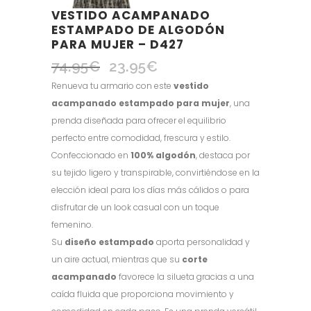
VESTIDO ACAMPANADO
ESTAMPADO DE ALGODÓN
PARA MUJER – D427
74.95
€
23.95
€
El
El
precio
precio
Renueva tu armario con este
vestido
original
actual
acampanado estampado para mujer
, una
era:
es:
prenda diseñada para ofrecer el equilibrio
74.95€.
23.95€.
perfecto entre comodidad, frescura y estilo.
Confeccionado en
100% algodón
, destaca por
su tejido ligero y transpirable, convirtiéndose en la
elección ideal para los días más cálidos o para
disfrutar de un look casual con un toque
femenino.
Su
diseño estampado
aporta personalidad y
un aire actual, mientras que su
corte
acampanado
favorece la silueta gracias a una
caída fluida que proporciona movimiento y