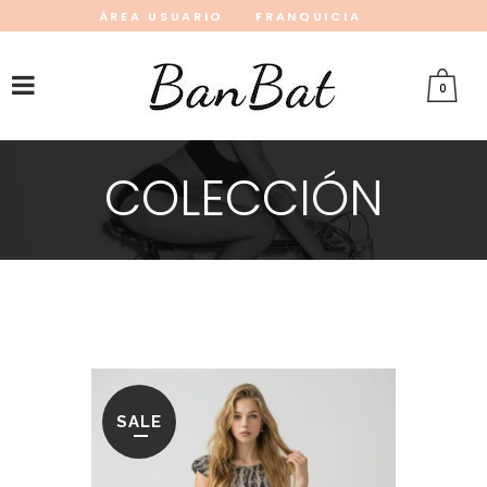
ÁREA USUARIO
FRANQUICIA
INSTAGRAM
FACEBOOK
PINTEREST
0
COLECCIÓN
SALE