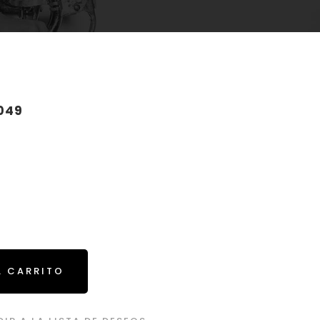
049
L CARRITO