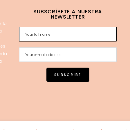
SUBSCRÍBETE A NUESTRA
NEWSLETTER
erlo
a
n
res
enda
a