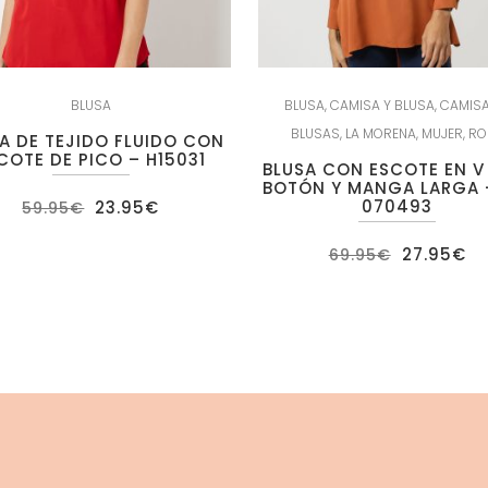
BLUSA
BLUSA
,
CAMISA Y BLUSA
,
CAMISA
BLUSAS
,
LA MORENA
,
MUJER
,
RO
A DE TEJIDO FLUIDO CON
COTE DE PICO – H15031
BLUSA CON ESCOTE EN 
BOTÓN Y MANGA LARGA 
El
El
070493
23.95
€
59.95
€
precio
precio
original
actual
El
El
era:
es:
27.95
€
69.95
€
precio
pr
59.95€.
23.95€.
original
ac
era:
es
69.95€.
27