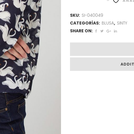
AÑAD
SKU:
SI-040049
CATEGORÍAS:
BLUSA
,
SINTY
SHARE ON:
ADDI