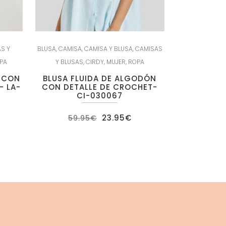
S Y
BLUSA
,
CAMISA
,
CAMISA Y BLUSA
,
CAMISAS
PA
Y BLUSAS
,
CIRDY
,
MUJER
,
ROPA
V CON
BLUSA FLUIDA DE ALGODÓN
– LA-
CON DETALLE DE CROCHET-
CI-030067
El
El
23.95
€
59.95
€
ecio
precio
precio
tual
original
actual
:
era:
es:
.95€.
59.95€.
23.95€.