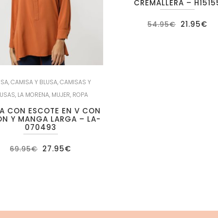
CREMALLERA – H1515
El
El
21.95
€
54.95
€
precio
pr
original
ac
era:
es
54.95€.
21
USA
,
CAMISA Y BLUSA
,
CAMISAS Y
LUSAS
,
LA MORENA
,
MUJER
,
ROPA
A CON ESCOTE EN V CON
N Y MANGA LARGA – LA-
070493
El
El
27.95
€
69.95
€
precio
precio
original
actual
era:
es:
69.95€.
27.95€.