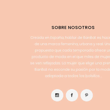
SOBRE NOSOTROS
Creada en España, hablar de BanBat es hac
de una marca femenina, urbana y real. Un
propuesta que cada temporada ofrece u
producto de moda en el que miles de muje
se ven reflejadas. La mujer que elige una pr
BanBat no esconde su pasión por la mod
adaptada a todos los bolsillos .