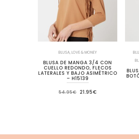
BLUSA
,
LOVE & MONEY
BL
B
BLUSA DE MANGA 3/4 CON
CUELLO REDONDO, FLECOS
BLUS
LATERALES Y BAJO ASIMÉTRICO
BOTÓ
– H15139
El
El
21.95
€
54.95
€
precio
precio
original
actual
era:
es:
54.95€.
21.95€.