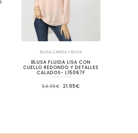
5
ecio
tual
:
.95€.
BLUSA
,
CAMISA Y BLUSA
BLUSA FLUIDA LISA CON
CUELLO REDONDO Y DETALLES
CALADOS- L15067F
El
El
21.95
€
54.95
€
precio
precio
original
actual
era:
es:
54.95€.
21.95€.