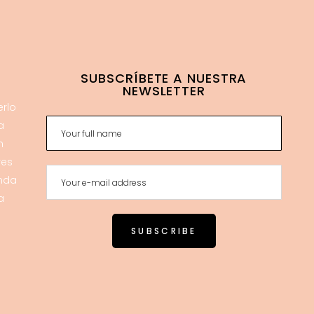
SUBSCRÍBETE A NUESTRA
NEWSLETTER
erlo
a
n
res
enda
a