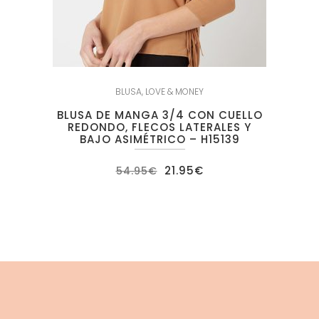
BLUSA
,
LOVE & MONEY
BLUSA DE MANGA 3/4 CON CUELLO
REDONDO, FLECOS LATERALES Y
BAJO ASIMÉTRICO – H15139
El
El
21.95
€
54.95
€
precio
precio
original
actual
era:
es:
54.95€.
21.95€.