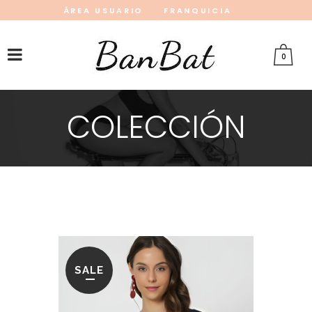
ÁREA USUARIO
FRANQUICIA
INSTAGRAM
FACEBOOK
PINTEREST
0
COLECCIÓN
SALE