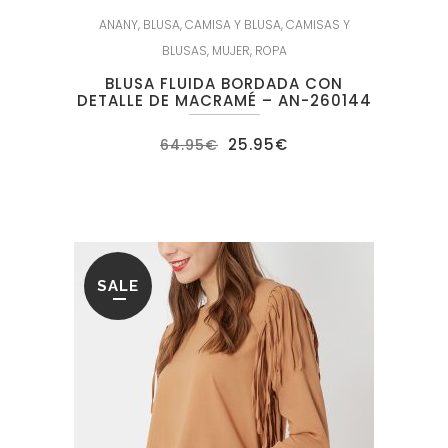
ANANY
,
BLUSA
,
CAMISA Y BLUSA
,
CAMISAS Y
BLUSAS
,
MUJER
,
ROPA
BLUSA FLUIDA BORDADA CON
DETALLE DE MACRAMÉ – AN-260144
El
El
25.95
€
64.95
€
precio
precio
original
actual
era:
es:
64.95€.
25.95€.
SALE