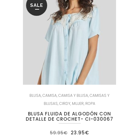
SALE
BLUSA
,
CAMISA
,
CAMISA Y BLUSA
,
CAMISAS Y
BLUSAS
,
CIRDY
,
MUJER
,
ROPA
BLUSA FLUIDA DE ALGODÓN CON
DETALLE DE CROCHET- CI-030067
El
El
23.95
€
59.95
€
precio
precio