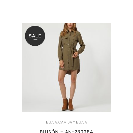
original
actual
era:
es:
59.95€.
23.95€.
SALE
BLUSA
,
CAMISA Y BLUSA
BLUSÓN – AN-230284