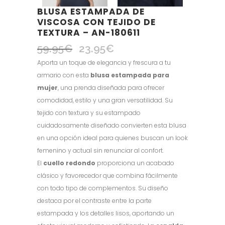
BLUSA ESTAMPADA DE
VISCOSA CON TEJIDO DE
TEXTURA – AN-180611
59.95
€
23.95
€
El
El
precio
precio
Aporta un toque de elegancia y frescura a tu
original
actual
armario con esta
blusa estampada para
era:
es:
mujer
, una prenda diseñada para ofrecer
59.95€.
23.95€.
comodidad, estilo y una gran versatilidad. Su
tejido con textura y su estampado
cuidadosamente diseñado convierten esta blusa
en una opción ideal para quienes buscan un look
femenino y actual sin renunciar al confort.
El
cuello redondo
proporciona un acabado
clásico y favorecedor que combina fácilmente
con todo tipo de complementos. Su diseño
destaca por el contraste entre la parte
estampada y los detalles lisos, aportando un