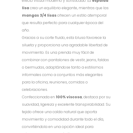
efecto visual moderno y sofisticado. La
espalda
lisa
crea un equilibrio elegante, mientras que las
mangas 3/4 lisas
ofrecen un estilo atemporal
que resulta perfecto para cualquier época del
año.
Gracias a su corte fluido, esta blusa favorece la
silueta y proporciona una agradable libertad de
movimiento. Es una prenda muy fácil de
combinar con pantalones de vestir, jeans, faldas
o bermudas, adaptándose tanto a estilismos
informales como a conjuntos más elegantes
para la oficina, reuniones, comidas o
celebraciones.
Confeccionada en
100% viscosa
, destaca por su
suavidad, ligereza y excelente transpirabilidad. Su
tejido ofrece una caída natural que aporta
movimiento y comodidad durante todo el día,
convirtiéndola en una opción ideal para