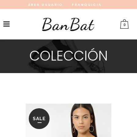
ÁREA USUARIO
FRANQUICIA
INSTAGRAM
FACEBOOK
PINTEREST
0
COLECCIÓN
SALE