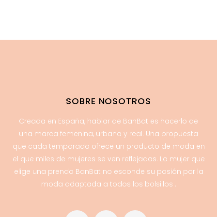
59.95€.
23.95€.
SOBRE NOSOTROS
Creada en España, hablar de BanBat es hacerlo de
una marca femenina, urbana y real. Una propuesta
que cada temporada ofrece un producto de moda en
el que miles de mujeres se ven reflejadas. La mujer que
elige una prenda BanBat no esconde su pasión por la
moda adaptada a todos los bolsillos .