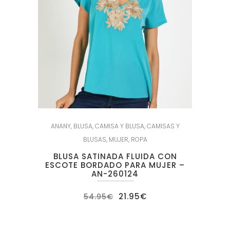
ANANY
,
BLUSA
,
CAMISA Y BLUSA
,
CAMISAS Y
BLUSAS
,
MUJER
,
ROPA
BLUSA SATINADA FLUIDA CON
ESCOTE BORDADO PARA MUJER –
AN-260124
El
El
21.95
€
54.95
€
precio
precio
original
actual
era:
es:
54.95€.
21.95€.