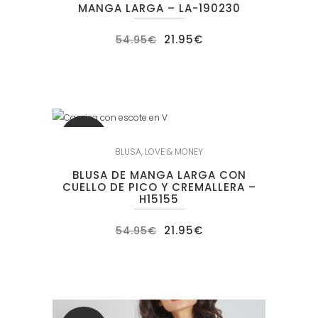
MANGA LARGA – LA-190230
El
El
21.95
€
54.95
€
precio
precio
original
actual
era:
es:
54.95€.
21.95€.
SALE
BLUSA
,
LOVE & MONEY
BLUSA DE MANGA LARGA CON
CUELLO DE PICO Y CREMALLERA –
H15155
El
El
21.95
€
54.95
€
precio
precio
original
actual
era:
es:
54.95€.
21.95€.