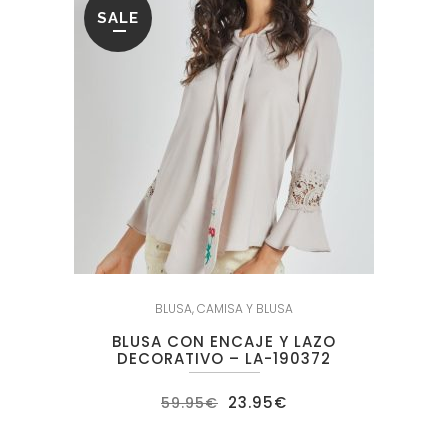
SALE
BLUSA
,
CAMISA Y BLUSA
BLUSA CON ENCAJE Y LAZO
DECORATIVO – LA-190372
El
El
23.95
€
59.95
€
precio
precio
original
actual
era:
es: