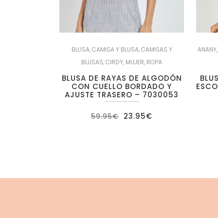
BLUSA
,
CAMISA Y BLUSA
,
CAMISAS Y
ANANY
BLUSAS
,
CIRDY
,
MUJER
,
ROPA
BLUSA DE RAYAS DE ALGODÓN
BLU
CON CUELLO BORDADO Y
ESCO
AJUSTE TRASERO – 7030053
El
El
23.95
€
59.95
€
precio
precio
original
actual
era:
es:
59.95€.
23.95€.