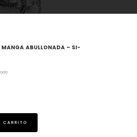
 MANGA ABULLONADA – SI-
nada
L CARRITO