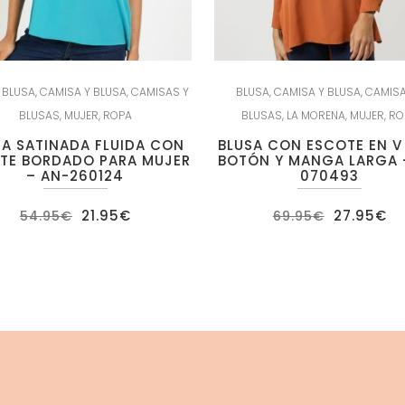
,
BLUSA
,
CAMISA Y BLUSA
,
CAMISAS Y
BLUSA
,
CAMISA Y BLUSA
,
CAMISA
BLUSAS
,
MUJER
,
ROPA
BLUSAS
,
LA MORENA
,
MUJER
,
RO
SA SATINADA FLUIDA CON
BLUSA CON ESCOTE EN 
TE BORDADO PARA MUJER
BOTÓN Y MANGA LARGA 
– AN-260124
070493
El
El
El
El
21.95
€
27.95
€
54.95
€
69.95
€
precio
precio
precio
pr
original
actual
original
ac
era:
es:
era:
es
54.95€.
21.95€.
69.95€.
27