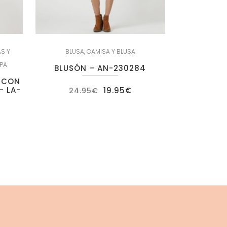
S Y
BLUSA
,
CAMISA Y BLUSA
PA
BLUSÓN – AN-230284
V CON
El
El
– LA-
19.95
€
24.95
€
precio
precio
original
actual
era:
es:
24.95€.
19.95€.
ecio
tual
:
.95€.