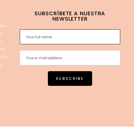
SUBSCRÍBETE A NUESTRA
NEWSLETTER
erlo
a
n
res
enda
a