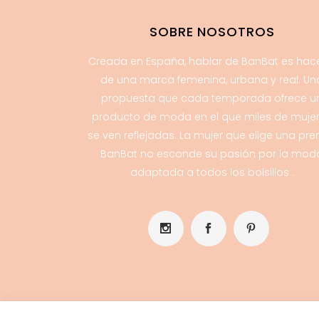
SOBRE NOSOTROS
Creada en España, hablar de BanBat es hac
de una marca femenina, urbana y real. Un
propuesta que cada temporada ofrece u
producto de moda en el que miles de muje
se ven reflejadas. La mujer que elige una pr
BanBat no esconde su pasión por la mod
adaptada a todos los bolsillos .