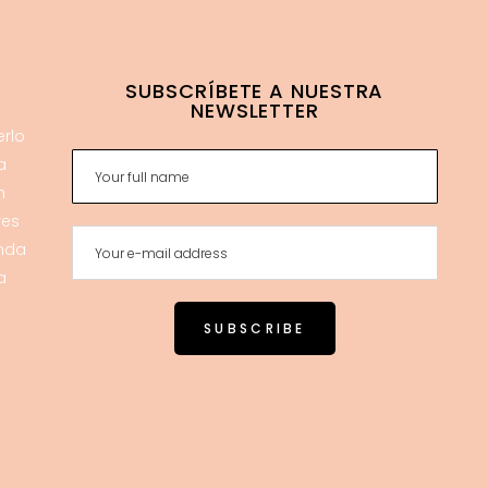
SUBSCRÍBETE A NUESTRA
NEWSLETTER
erlo
a
n
res
enda
a