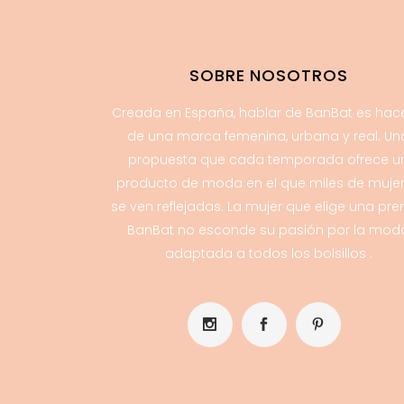
SOBRE NOSOTROS
Creada en España, hablar de BanBat es hac
de una marca femenina, urbana y real. Un
propuesta que cada temporada ofrece u
producto de moda en el que miles de muje
se ven reflejadas. La mujer que elige una pr
BanBat no esconde su pasión por la mod
adaptada a todos los bolsillos .