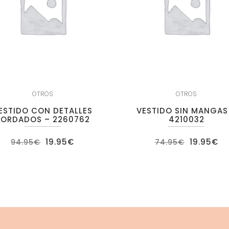
OTROS
OTROS
ESTIDO CON DETALLES
VESTIDO SIN MANGAS
BORDADOS – 2260762
4210032
El
El
El
El
19.95
€
19.95
€
94.95
€
74.95
€
precio
precio
precio
pr
original
actual
original
ac
era:
es:
era:
es
94.95€.
19.95€.
74.95€.
19