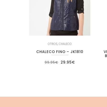
OTROS
,
CHALECO
CHALECO FINO – JK1810
V
El
El
29.95
€
99.95
€
precio
precio
original
actual
era:
es:
99.95€.
29.95€.