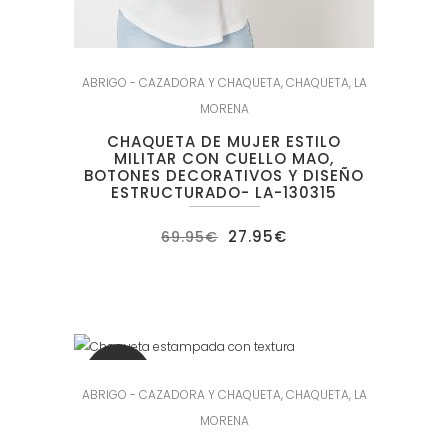
ABRIGO - CAZADORA Y CHAQUETA
,
CHAQUETA
,
LA
MORENA
CHAQUETA DE MUJER ESTILO
MILITAR CON CUELLO MAO,
BOTONES DECORATIVOS Y DISEÑO
ESTRUCTURADO- LA-130315
El
El
27.95
€
69.95
€
precio
precio
original
actual
era:
es:
69.95€.
27.95€.
SALE
ABRIGO - CAZADORA Y CHAQUETA
,
CHAQUETA
,
LA
MORENA