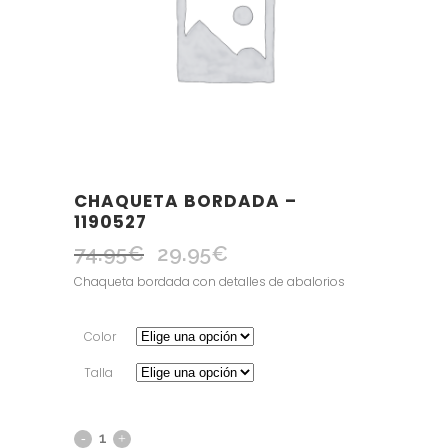
CHAQUETA BORDADA –
1190527
74.95
€
29.95
€
El
El
precio
precio
Chaqueta bordada con detalles de abalorios
original
actual
era:
es:
Color
74.95€.
29.95€.
Talla