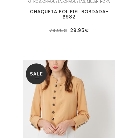
OTROS
,
CHAQUETA
,
CHAQUETAS
,
MUJER
,
ROPA
CHAQUETA POLIPIEL BORDADA-
B982
El
El
29.95
€
74.95
€
precio
precio
original
actual
era:
es:
74.95€.
29.95€.
SALE