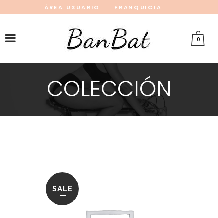
ÁREA USUARIO
FRANQUICIA
INSTAGRAM
FACEBOOK
PINTEREST
0
COLECCIÓN
SALE