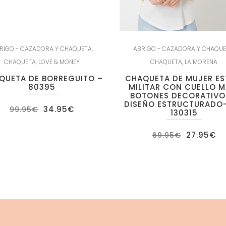
RIGO - CAZADORA Y CHAQUETA
,
ABRIGO - CAZADORA Y CHAQU
CHAQUETA
,
LOVE & MONEY
CHAQUETA
,
LA MORENA
QUETA DE BORREGUITO –
CHAQUETA DE MUJER ES
80395
MILITAR CON CUELLO M
BOTONES DECORATIVO
DISEÑO ESTRUCTURADO-
El
El
34.95
€
99.95
€
130315
precio
precio
original
actual
era:
es:
El
El
27.95
€
69.95
€
99.95€.
34.95€.
precio
pr
original
ac
era:
es
69.95€.
27