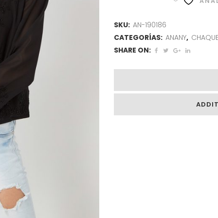
AÑAD
SKU:
AN-190186
CATEGORÍAS:
ANANY
,
CHAQUE
SHARE ON:
ADDI