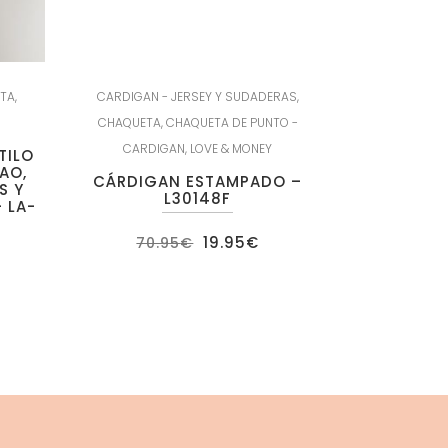
ETA
,
CARDIGAN - JERSEY Y SUDADERAS
,
CHAQUETA
,
CHAQUETA DE PUNTO -
CARDIGAN
,
LOVE & MONEY
TILO
AO,
CÁRDIGAN ESTAMPADO –
S Y
L30148F
 LA-
El
El
19.95
€
70.95
€
precio
precio
original
actual
ecio
era:
es:
tual
70.95€.
19.95€.
:
.95€.