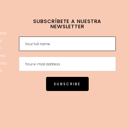
SUBSCRÍBETE A NUESTRA
NEWSLETTER
erlo
a
n
res
enda
a