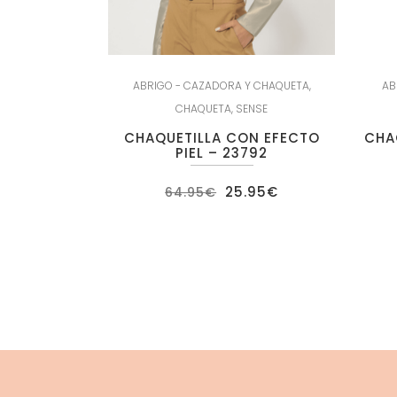
ABRIGO - CAZADORA Y CHAQUETA
,
AB
CHAQUETA
,
SENSE
CHAQUETILLA CON EFECTO
CHA
PIEL – 23792
El
El
25.95
€
64.95
€
precio
precio
original
actual
era:
es:
64.95€.
25.95€.