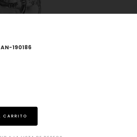
 AN-190186
L CARRITO