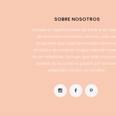
SOBRE NOSOTROS
Creada en España, hablar de BanBat es hac
de una marca femenina, urbana y real. Un
propuesta que cada temporada ofrece u
producto de moda en el que miles de muje
se ven reflejadas. La mujer que elige una pr
BanBat no esconde su pasión por la mod
adaptada a todos los bolsillos .