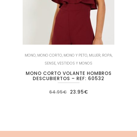
MONO
,
MONO CORTO
,
MONO Y PETO
,
MUJER
,
ROPA
,
SENSE
,
VESTIDOS Y MONOS
MONO CORTO VOLANTE HOMBROS
DESCUBIERTOS – REF: 60532
El
El
23.95
€
64.95
€
precio
precio
original
actual
era:
es:
64.95€.
23.95€.