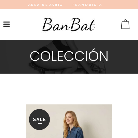
ÁREA USUARIO
FRANQUICIA
INSTAGRAM
FACEBOOK
PINTEREST
0
COLECCIÓN
SALE