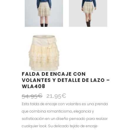
FALDA DE ENCAJE CON
VOLANTES Y DETALLE DE LAZO –
WLA408
54.95
€
21.95
€
El
El
precio
precio
Esta falda de encaje con volantes es una prenda
original
actual
que combina romanticismo, elegancia y
era:
es:
sofisticación en un diseño pensado para realzar
54.95€.
21.95€.
cualquier look. Su delicado tejido de encaje