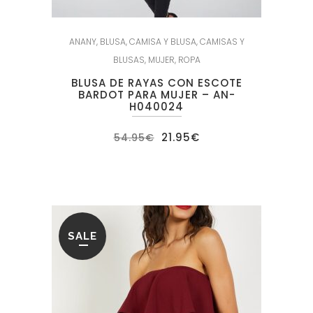
ANANY
,
BLUSA
,
CAMISA Y BLUSA
,
CAMISAS Y
BLUSAS
,
MUJER
,
ROPA
BLUSA DE RAYAS CON ESCOTE
BARDOT PARA MUJER – AN-
H040024
El
El
21.95
€
54.95
€
precio
precio
original
actual
era:
es:
54.95€.
21.95€.
SALE