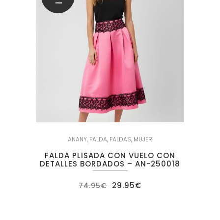
ANANY
,
FALDA
,
FALDAS
,
MUJER
FALDA PLISADA CON VUELO CON
DETALLES BORDADOS – AN-250018
El
El
29.95
€
74.95
€
precio
precio
original
actual
era:
es:
74.95€.
29.95€.