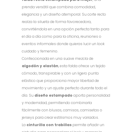
era:
es:
prenda versátil que combina comodidad,
64.95€.
25.95€.
elegancia y un diseño atemporal. Su corte recto
realza la silueta de forma favorecedora,
convirtiéndola en una opción perfecta tanto para
el día a día como para la oficina, reuniones o
eventos informales donde quieras lucir un look
cuidado y femenino.
Confeccionada en una suave mezcla de
algodón y elastán
, esta falda ofrece un tejido
cómodo, transpirable y con un ligero punto
elástico que proporciona mayor libertad de
movimiento y un ajuste perfecto durante todo el
día. Su
diseño estampado
aporta personalidad
y modernidad, permitiendo combinarla
fácilmente con blusas, camisas, camisetas o
jerseys para crear estilismos muy variados.
La
cinturilla con trabillas
permite añadir un