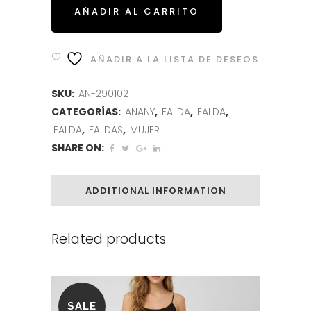
AÑADIR AL CARRITO
AÑADIR A LA LISTA DE DESEOS
SKU:
AN-290102
CATEGORÍAS:
ANANY
,
FALDA
,
FALDA
,
FALDA
,
FALDAS
,
MUJER
SHARE ON:
ADDITIONAL INFORMATION
Related products
SALE