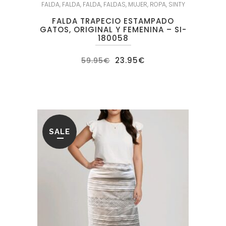
FALDA
,
FALDA
,
FALDA
,
FALDAS
,
MUJER
,
ROPA
,
SINTY
FALDA TRAPECIO ESTAMPADO
GATOS, ORIGINAL Y FEMENINA – SI-
180058
El
El
23.95
€
59.95
€
precio
precio
original
actual
era:
es:
59.95€.
23.95€.
SALE