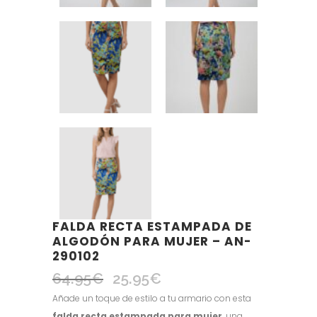
FALDA RECTA ESTAMPADA DE
ALGODÓN PARA MUJER – AN-
290102
64.95
€
25.95
€
El
El
precio
precio
Añade un toque de estilo a tu armario con esta
original
actual
falda recta estampada para mujer
, una