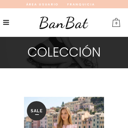
ÁREA USUARIO
FRANQUICIA
INSTAGRAM
FACEBOOK
PINTEREST
0
COLECCIÓN
SALE