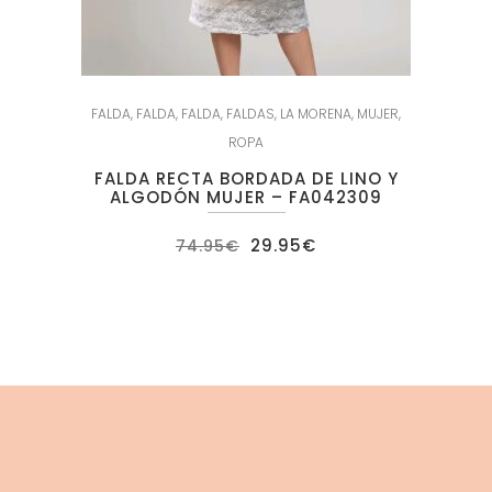
FALDA
,
FALDA
,
FALDA
,
FALDAS
,
LA MORENA
,
MUJER
,
ROPA
FALDA RECTA BORDADA DE LINO Y
ALGODÓN MUJER – FA042309
El
El
29.95
€
74.95
€
precio
precio
original
actual
era:
es:
74.95€.
29.95€.