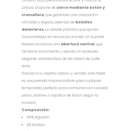
cinturón para personalizar el look y marcar la
cintura. Dispone de
cierre mediante botón y
cremallera
, que garantiza una colocación
cómoda y segura, además de
bolsillos
delanteros
, un detalle práctico que aporta
funcionalidad sin renunciar al estilo. En la parte
trasera incorpora una
abertura central
, que
facilita el movimiento y aporta un acabado
elegante característico de las faldas de corte
recto.
Gracias a su diseño clásico y versátil, esta falda
es una prenda imprescindible para cualquier
temporada, perfecta para combinar con calzado
plano, botines o zapatos de tacón según la
ocasión.
Composición:
95% Algodón.
5% Elastán.