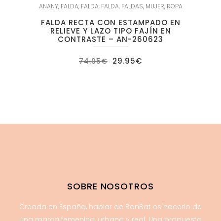
ANANY
,
FALDA
,
FALDA
,
FALDA
,
FALDAS
,
MUJER
,
ROPA
FALDA RECTA CON ESTAMPADO EN
RELIEVE Y LAZO TIPO FAJÍN EN
CONTRASTE – AN-260623
El
El
29.95
€
74.95
€
precio
precio
original
actual
era:
es:
74.95€.
29.95€.
SOBRE NOSOTROS
Creada en España, hablar de BanBat es hacerlo de
una marca femenina, urbana y real. Una propuesta