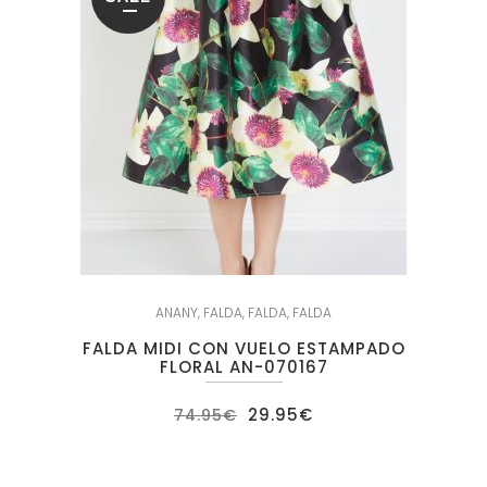
ANANY
,
FALDA
,
FALDA
,
FALDA
FALDA MIDI CON VUELO ESTAMPADO
FLORAL AN-070167
El
El
29.95
€
74.95
€
precio
precio
original
actual
era:
es:
74.95€.
29.95€.