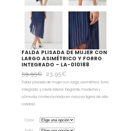
FALDA PLISADA DE MUJER CON
LARGO ASIMÉTRICO Y FORRO
INTEGRADO – LA-010188
59.95
€
23.95
€
El
El
precio
precio
Falda plisada de mujer con largo asimétrico, forro
original
actual
integrado y cierre lateral. Elegante, moderna y
era:
es:
cómoda, confeccionada en viscosa ligera de alta
59.95€.
23.95€.
calidad.
Color
Talla