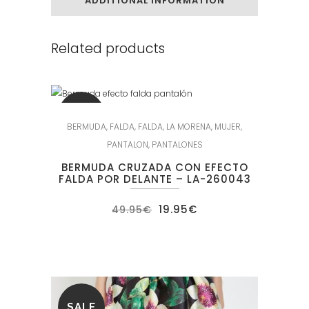
ADDITIONAL INFORMATION
Related products
SALE
BERMUDA
,
FALDA
,
FALDA
,
LA MORENA
,
MUJER
,
PANTALON
,
PANTALONES
BERMUDA CRUZADA CON EFECTO
FALDA POR DELANTE – LA-260043
El
El
19.95
€
49.95
€
precio
precio
original
actual
era:
es:
49.95€.
19.95€.
SALE