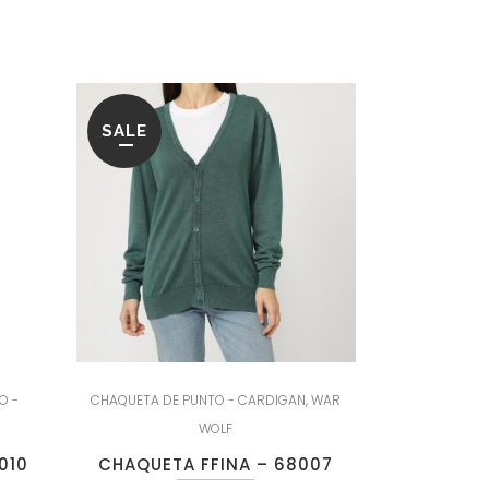
SALE
O -
CHAQUETA DE PUNTO - CARDIGAN
,
WAR
WOLF
010
CHAQUETA FFINA – 68007