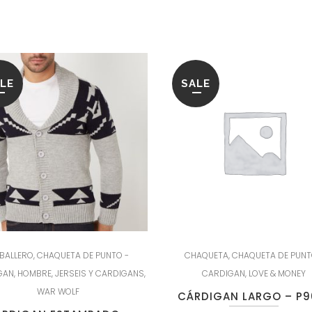
LE
SALE
BALLERO
,
CHAQUETA DE PUNTO -
CHAQUETA
,
CHAQUETA DE PUNT
GAN
,
HOMBRE
,
JERSEIS Y CARDIGANS
,
CARDIGAN
,
LOVE & MONEY
WAR WOLF
CÁRDIGAN LARGO – P9