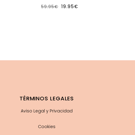
El
El
19.95
€
59.95
€
ecio
precio
precio
tual
original
actual
:
era:
es:
.95€.
59.95€.
19.95€.
TÉRMINOS LEGALES
Aviso Legal y Privacidad
Cookies