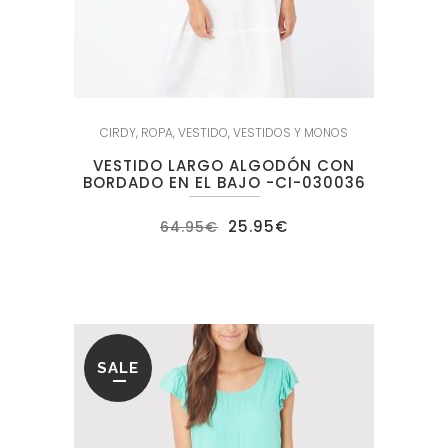
CIRDY
,
ROPA
,
VESTIDO
,
VESTIDOS Y MONOS
VESTIDO LARGO ALGODÓN CON
BORDADO EN EL BAJO -CI-030036
El
El
25.95
€
64.95
€
precio
precio
original
actual
era:
es:
64.95€.
25.95€.
SALE