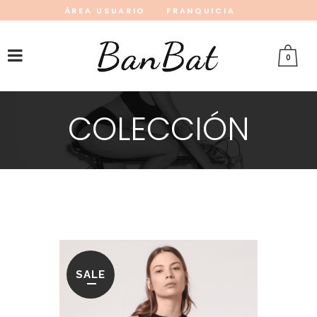
ÁREA USUARIO
FRANQUICIA
INSTAGRAM
FACEBOOK
PINTEREST
0
COLECCIÓN
SALE