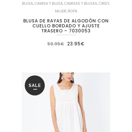
BLUSA
,
CAMISA Y BLUSA
,
CAMISAS Y BLUSAS
,
CIRDY
,
MUJER
,
ROPA
BLUSA DE RAYAS DE ALGODÓN CON
CUELLO BORDADO Y AJUSTE
TRASERO – 7030053
El
El
23.95
€
59.95
€
precio
precio
original
actual
era:
es:
59.95€.
23.95€.
SALE