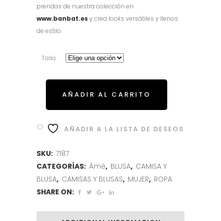
prendas de nuestra colección en
www.banbat.es
y crea looks versátiles y llenos
de estilo.
Talla
AÑADIR AL CARRITO
AÑADIR A LA LISTA DE DESEOS
SKU:
7187
CATEGORÍAS:
Âmè
,
BLUSA
,
CAMISA Y
BLUSA
,
CAMISAS Y BLUSAS
,
MUJER
,
ROPA
SHARE ON: