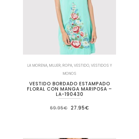
LA MORENA
,
MUJER
,
ROPA
,
VESTIDO
,
VESTIDOS Y
MONOS
VESTIDO BORDADO ESTAMPADO
FLORAL CON MANGA MARIPOSA –
LA-190430
El
El
27.95
€
69.95
€
precio
precio
original
actual
era:
es:
69.95€.
27.95€.