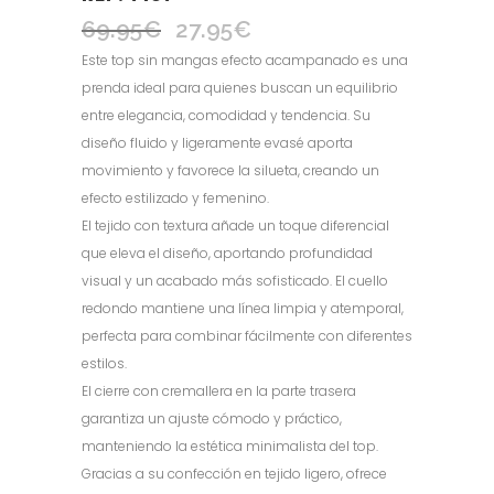
69.95
€
27.95
€
El
El
precio
precio
Este top sin mangas efecto acampanado es una
original
actual
prenda ideal para quienes buscan un equilibrio
era:
es:
entre elegancia, comodidad y tendencia. Su
69.95€.
27.95€.
diseño fluido y ligeramente evasé aporta
movimiento y favorece la silueta, creando un
efecto estilizado y femenino.
El tejido con textura añade un toque diferencial
que eleva el diseño, aportando profundidad
visual y un acabado más sofisticado. El cuello
redondo mantiene una línea limpia y atemporal,
perfecta para combinar fácilmente con diferentes
estilos.
El cierre con cremallera en la parte trasera
garantiza un ajuste cómodo y práctico,
manteniendo la estética minimalista del top.
Gracias a su confección en tejido ligero, ofrece