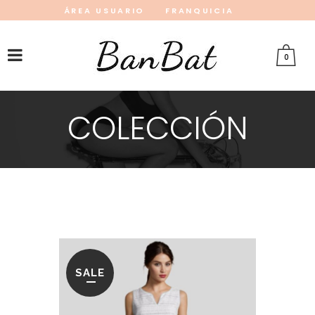
ÁREA USUARIO
FRANQUICIA
INSTAGRAM
FACEBOOK
PINTEREST
0
COLECCIÓN
SALE