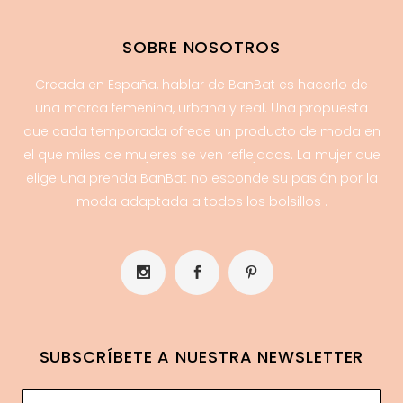
SOBRE NOSOTROS
Creada en España, hablar de BanBat es hacerlo de
una marca femenina, urbana y real. Una propuesta
que cada temporada ofrece un producto de moda en
el que miles de mujeres se ven reflejadas. La mujer que
elige una prenda BanBat no esconde su pasión por la
moda adaptada a todos los bolsillos .
SUBSCRÍBETE A NUESTRA NEWSLETTER