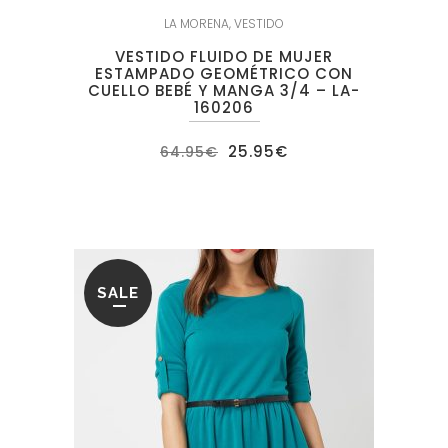
LA MORENA
,
VESTIDO
VESTIDO FLUIDO DE MUJER
ESTAMPADO GEOMÉTRICO CON
CUELLO BEBÉ Y MANGA 3/4 – LA-
160206
El
El
25.95
€
64.95
€
precio
precio
original
actual
era:
es:
64.95€.
25.95€.
SALE