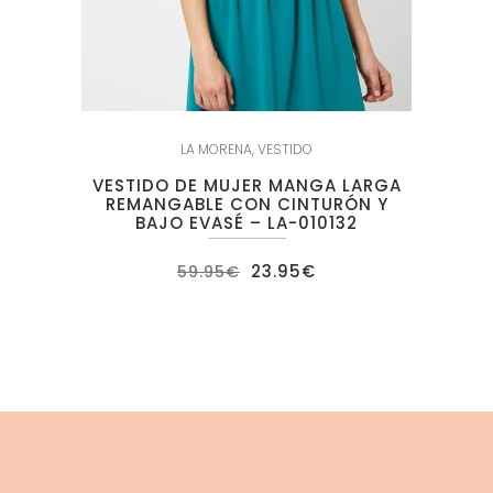
LA MORENA
,
VESTIDO
VESTIDO DE MUJER MANGA LARGA
REMANGABLE CON CINTURÓN Y
BAJO EVASÉ – LA-010132
El
El
23.95
€
59.95
€
precio
precio
original
actual
era:
es:
59.95€.
23.95€.