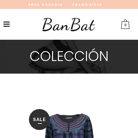
ÁREA USUARIO
FRANQUICIA
INSTAGRAM
FACEBOOK
PINTEREST
0
COLECCIÓN
SALE