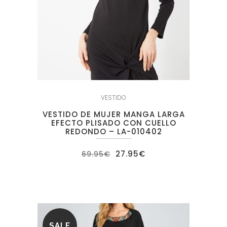
VESTIDO
VESTIDO DE MUJER MANGA LARGA
EFECTO PLISADO CON CUELLO
REDONDO – LA-010402
El
El
27.95
€
69.95
€
precio
precio
original
actual
era:
es:
69.95€.
27.95€.
SALE