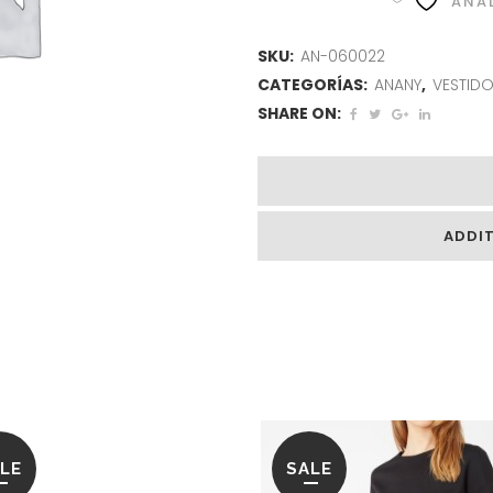
AÑAD
SKU:
AN-060022
CATEGORÍAS:
ANANY
,
VESTID
SHARE ON:
ADDI
LE
SALE