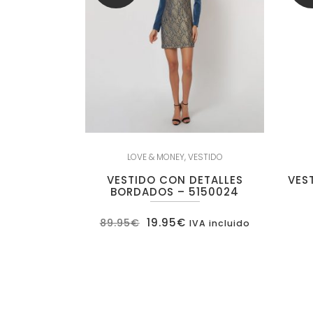
LOVE & MONEY
,
VESTIDO
VESTIDO CON DETALLES
VES
BORDADOS – 5150024
El
El
19.95
€
89.95
€
IVA incluido
precio
precio
original
actual
era:
es:
89.95€.
19.95€.