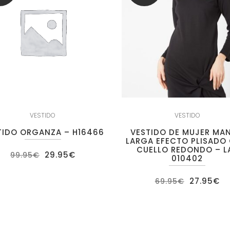
VESTIDO
VESTIDO
TIDO ORGANZA – H16466
VESTIDO DE MUJER MA
LARGA EFECTO PLISADO
CUELLO REDONDO – L
El
El
29.95
€
99.95
€
010402
precio
precio
original
actual
era:
es:
El
El
27.95
€
69.95
€
99.95€.
29.95€.
precio
pr
original
ac
era:
es
69.95€.
27