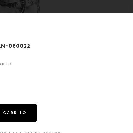
 AN-060022
ntraste
L CARRITO