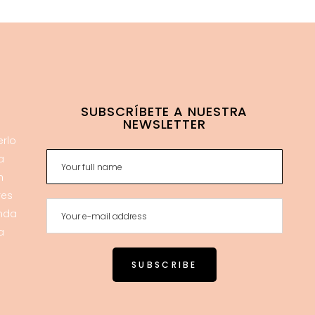
SUBSCRÍBETE A NUESTRA
NEWSLETTER
erlo
a
n
res
enda
a