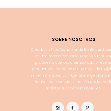
SOBRE NOSOTROS
Creada en España, hablar de BanBat es hac
de una marca femenina, urbana y real. Un
propuesta que cada temporada ofrece u
producto de moda en el que miles de muje
se ven reflejadas. La mujer que elige una pr
BanBat no esconde su pasión por la mod
adaptada a todos los bolsillos .