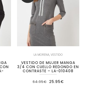
LA MORENA
,
VESTIDO
NGA
VESTIDO DE MUJER MANGA
 CON
3/4 CON CUELLO REDONDO EN
A-
CONTRASTE – LA-010408
El
El
25.95
€
64.95
€
precio
precio
original
actual
ecio
era:
es:
tual
64.95€.
25.95€.
:
.95€.