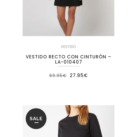
VESTIDO
VESTIDO RECTO CON CINTURÓN –
LA-010407
El
El
27.95
€
69.95
€
precio
precio
original
actual
era:
es:
69.95€.
27.95€.
SALE