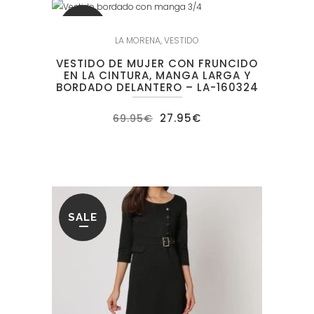
SALE
LA MORENA
,
VESTIDO
VESTIDO DE MUJER CON FRUNCIDO
EN LA CINTURA, MANGA LARGA Y
BORDADO DELANTERO – LA-160324
El
El
27.95
€
69.95
€
precio
precio
original
actual
era:
es:
69.95€.
27.95€.
SALE