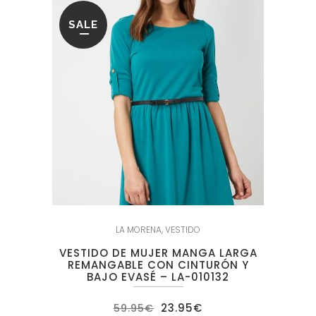
SALE
LA MORENA
,
VESTIDO
VESTIDO DE MUJER MANGA LARGA
REMANGABLE CON CINTURÓN Y
BAJO EVASÉ – LA-010132
El
El
23.95
€
59.95
€