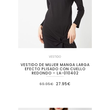
VESTIDO
VESTIDO DE MUJER MANGA LARGA
EFECTO PLISADO CON CUELLO
REDONDO – LA-010402
El
El
27.95
€
69.95
€
precio
precio
original
actual
era:
es:
69.95€.
27.95€.