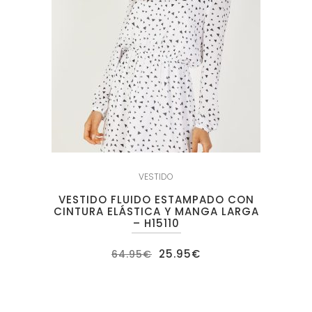
VESTIDO
VESTIDO FLUIDO ESTAMPADO CON
CINTURA ELÁSTICA Y MANGA LARGA
– H15110
El
El
25.95
€
64.95
€
precio
precio
original
actual
era:
es:
64.95€.
25.95€.