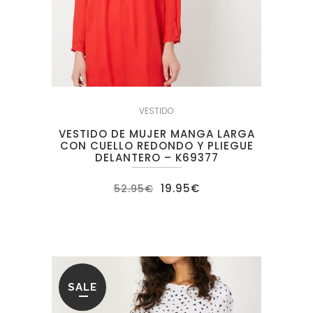
VESTIDO
VESTIDO DE MUJER MANGA LARGA
CON CUELLO REDONDO Y PLIEGUE
DELANTERO – K69377
El
El
19.95
€
52.95
€
precio
precio
original
actual
era:
es:
52.95€.
19.95€.
SALE