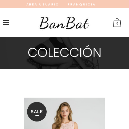
ÁREA USUARIO
FRANQUICIA
INSTAGRAM
FACEBOOK
PINTEREST
0
COLECCIÓN
SALE