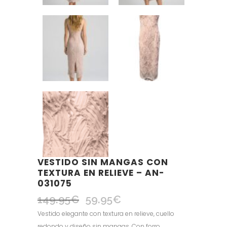
VESTIDO SIN MANGAS CON
TEXTURA EN RELIEVE – AN-
031075
149.95
€
59.95
€
El
El
precio
precio
Vestido elegante con textura en relieve, cuello
original
actual
redondo y diseño sin mangas. Con forro