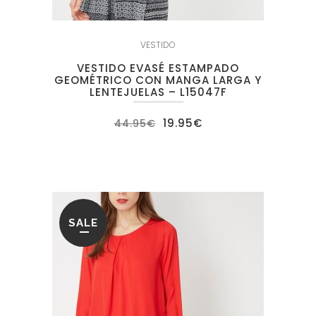
VESTIDO
VESTIDO EVASÉ ESTAMPADO
GEOMÉTRICO CON MANGA LARGA Y
LENTEJUELAS – L15047F
El
El
19.95
€
44.95
€
precio
precio
original
actual
era:
es:
44.95€.
19.95€.
SALE