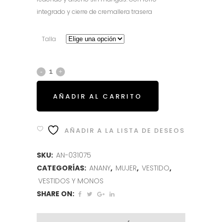
era:
es:
integrado y cierre de cremallera trasera
149.95€.
59.95€.
Talla
AÑADIR AL CARRITO
AÑADIR A LA LISTA DE DESEOS
SKU:
AN-031075
CATEGORÍAS:
ANANY
,
MUJER
,
VESTIDO
,
VESTIDOS Y MONOS
SHARE ON: