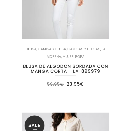
BLUSA
,
CAMISA Y BLUSA
,
CAMISAS Y BLUSAS
,
LA
MORENA
,
MUJER
,
ROPA
BLUSA DE ALGODÓN BORDADA CON
MANGA CORTA – LA-899979
El
El
23.95
€
59.95
€
precio
precio
original
actual
era:
es:
59.95€.
23.95€.
SALE