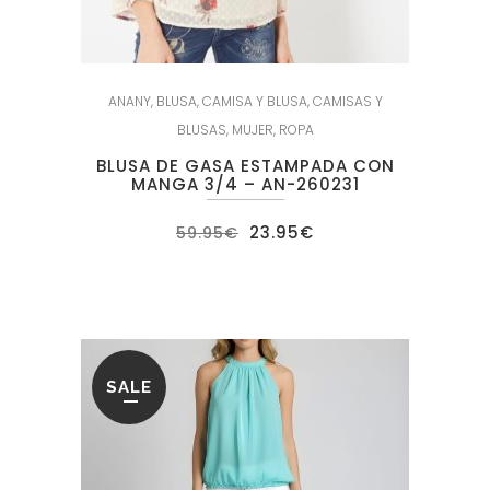
ANANY
,
BLUSA
,
CAMISA Y BLUSA
,
CAMISAS Y
BLUSAS
,
MUJER
,
ROPA
BLUSA DE GASA ESTAMPADA CON
MANGA 3/4 – AN-260231
El
El
23.95
€
59.95
€
precio
precio
original
actual
era:
es:
59.95€.
23.95€.
SALE