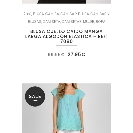
Âmè
,
BLUSA
,
CAMISA
,
CAMISA Y BLUSA
,
CAMISAS Y
BLUSAS
,
CAMISETA
,
CAMISETAS
,
MUJER
,
ROPA
BLUSA CUELLO CAÍDO MANGA
LARGA ALGODÓN ELÁSTICA – REF:
7080
El
El
27.95
€
69.95
€
precio
precio
original
actual
era:
es:
69.95€.
27.95€.
SALE