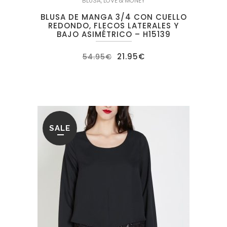
BLUSA
,
LOVE & MONEY
BLUSA DE MANGA 3/4 CON CUELLO
REDONDO, FLECOS LATERALES Y
BAJO ASIMÉTRICO – H15139
El
El
21.95
€
54.95
€
precio
precio
original
actual
era:
es:
54.95€.
21.95€.
SALE