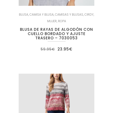
BLUSA
,
CAMISA Y BLUSA
,
CAMISAS Y BLUSAS
,
CIRDY
,
MUJER
,
ROPA
BLUSA DE RAYAS DE ALGODÓN CON
CUELLO BORDADO Y AJUSTE
TRASERO – 7030053
El
El
23.95
€
59.95
€
precio
precio
original
actual
era:
es:
59.95€.
23.95€.