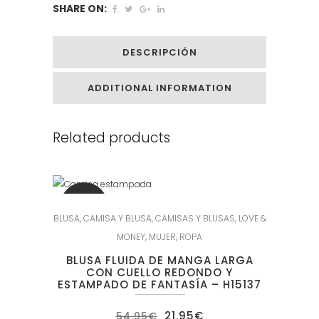
SHARE ON:
DESCRIPCIÓN
ADDITIONAL INFORMATION
Related products
SALE
BLUSA
,
CAMISA Y BLUSA
,
CAMISAS Y BLUSAS
,
LOVE &
MONEY
,
MUJER
,
ROPA
BLUSA FLUIDA DE MANGA LARGA
CON CUELLO REDONDO Y
ESTAMPADO DE FANTASÍA – H15137
El
El
21.95
€
54.95
€