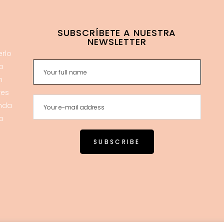
SUBSCRÍBETE A NUESTRA
NEWSLETTER
erlo
a
n
res
enda
a