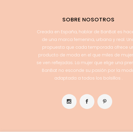
SOBRE NOSOTROS
Creada en España, hablar de BanBat es hac
de una marca femenina, urbana y real. Un
propuesta que cada temporada ofrece u
producto de moda en el que miles de muje
se ven reflejadas. La mujer que elige una pr
BanBat no esconde su pasión por la mod
adaptada a todos los bolsillos .