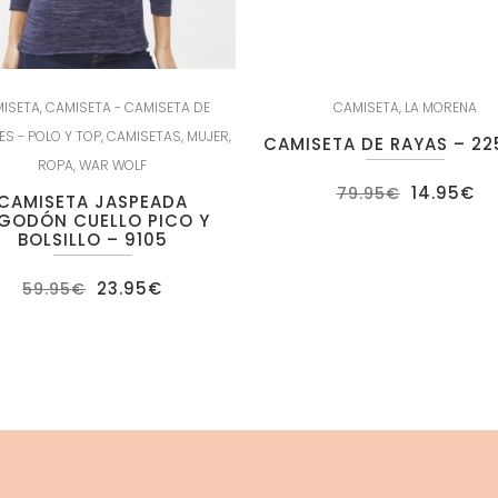
ISETA
,
CAMISETA - CAMISETA DE
CAMISETA
,
LA MORENA
ES - POLO Y TOP
,
CAMISETAS
,
MUJER
,
CAMISETA DE RAYAS – 22
ROPA
,
WAR WOLF
El
El
14.95
€
79.95
€
CAMISETA JASPEADA
precio
pr
GODÓN CUELLO PICO Y
original
ac
BOLSILLO – 9105
era:
es
79.95€.
14
El
El
23.95
€
59.95
€
precio
precio
original
actual
era:
es:
59.95€.
23.95€.