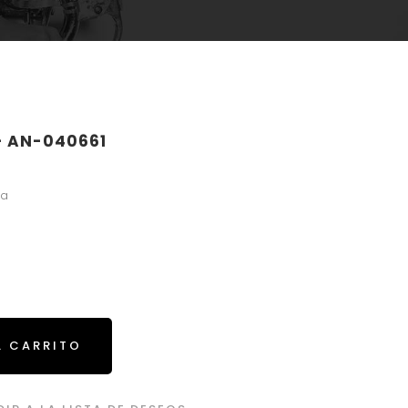
 AN-040661
ga
L CARRITO