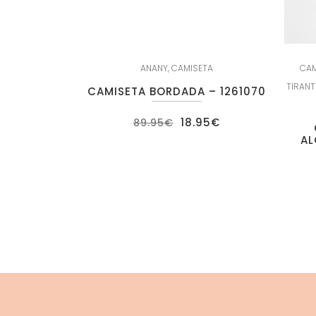
ANANY
,
CAMISETA
CAM
TIRANT
CAMISETA BORDADA – 1261070
El
El
18.95
€
89.95
€
precio
precio
AL
original
actual
era:
es:
89.95€.
18.95€.