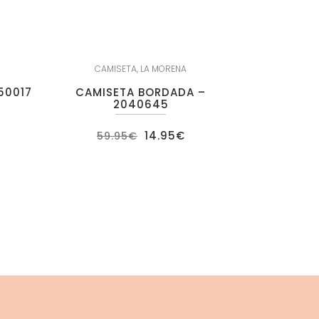
CAMISETA
,
LA MORENA
50017
CAMISETA BORDADA –
2040645
ecio
El
El
14.95
€
59.95
€
tual
precio
precio
:
original
actual
.95€.
era:
es:
59.95€.
14.95€.