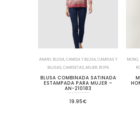
ANANY
,
BLUSA
,
CAMISA Y BLUSA
,
CAMISAS Y
MONO
,
BLUSAS
,
CAMISETAS
,
MUJER
,
ROPA
R
BLUSA COMBINADA SATINADA
M
ESTAMPADA PARA MUJER –
HO
AN-210183
19.95
€