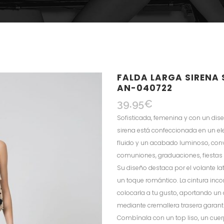
FALDA LARGA SIRENA 
AN-040722
39.95
€
Sofisticada, femenina y con un diseñ
sirena está confeccionada en un e
fluido y un acabado luminoso, convi
comuniones, graduaciones, fiestas 
Su diseño destaca por el volante la
un toque romántico. La cintura inc
colocarla a tu gusto, aportando un 
mediante cremallera trasera garant
Combínala con un top liso, un cuer