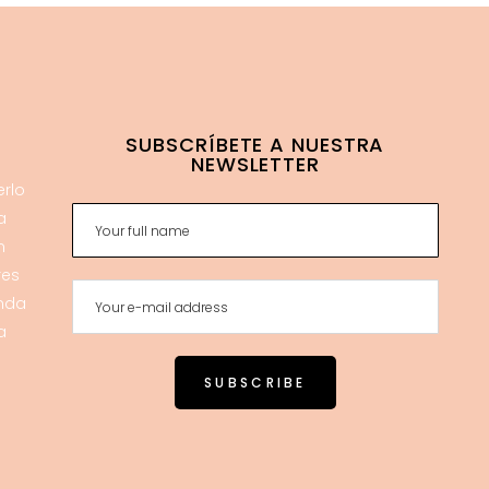
SUBSCRÍBETE A NUESTRA
NEWSLETTER
erlo
a
n
res
enda
a