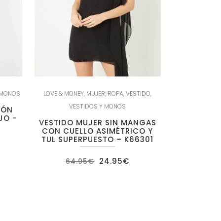
 MONOS
LOVE & MONEY
,
MUJER
,
ROPA
,
VESTIDO
,
VESTIDOS Y MONOS
DÓN
JO -
VESTIDO MUJER SIN MANGAS
CON CUELLO ASIMÉTRICO Y
TUL SUPERPUESTO – K66301
ecio
El
El
24.95
€
tual
64.95
€
precio
precio
:
original
actual
.95€.
era:
es:
64.95€.
24.95€.