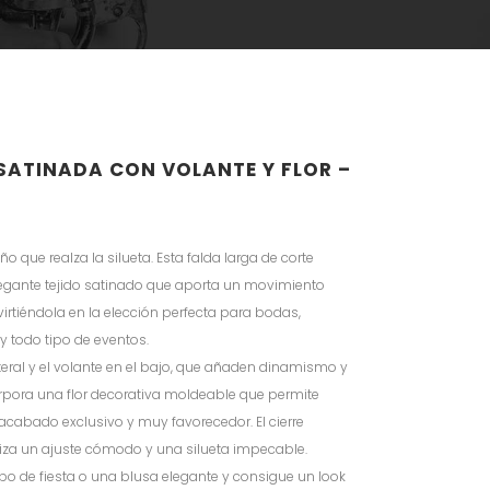
SATINADA CON VOLANTE Y FLOR –
o que realza la silueta. Esta falda larga de corte
legante tejido satinado que aporta un movimiento
rtiéndola en la elección perfecta para bodas,
y todo tipo de eventos.
teral y el volante en el bajo, que añaden dinamismo y
orpora una flor decorativa moldeable que permite
acabado exclusivo y muy favorecedor. El cierre
iza un ajuste cómodo y una silueta impecable.
po de fiesta o una blusa elegante y consigue un look