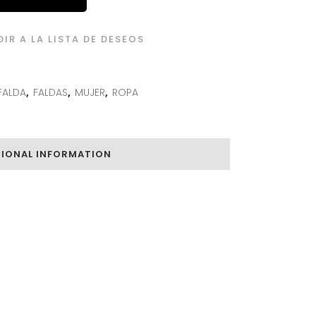
IR A LA LISTA DE DESEOS
FALDA
,
FALDAS
,
MUJER
,
ROPA
TIONAL INFORMATION