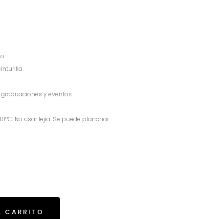
o.
nturilla.
, graduaciones y eventos.
ºC. No usar lejía. Se puede planchar.
L CARRITO