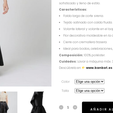
sofisticado y lleno de estilo.
Características:
Falda larga de corte sirena.
Tejido satinado con caída fluida.
Volante lateral y volante en el baj
Flor decorativa moldeable en la ci
Cierre con cremallera trasera.
Ideal para bodas, celebraciones
Composición:
100% poliéster.
Cuidados:
Lavar a máquina máx. 30
Descúbrela en
www.banbat.es
Color
Talla
AÑADIR A