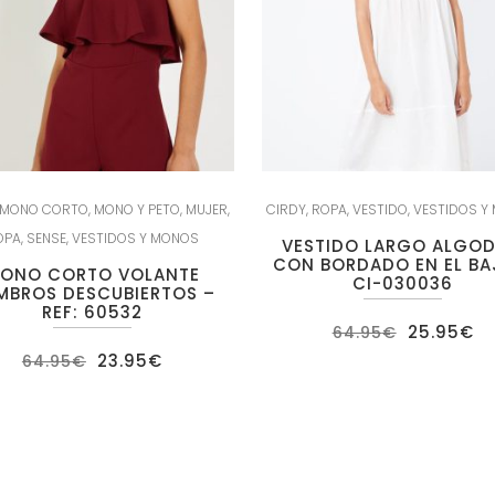
MONO CORTO
,
MONO Y PETO
,
MUJER
,
CIRDY
,
ROPA
,
VESTIDO
,
VESTIDOS Y
OPA
,
SENSE
,
VESTIDOS Y MONOS
VESTIDO LARGO ALGO
CON BORDADO EN EL BA
ONO CORTO VOLANTE
CI-030036
MBROS DESCUBIERTOS –
REF: 60532
El
El
25.95
€
64.95
€
precio
pr
El
El
23.95
€
64.95
€
original
ac
precio
precio
era:
es
original
actual
64.95€.
25
era:
es:
64.95€.
23.95€.