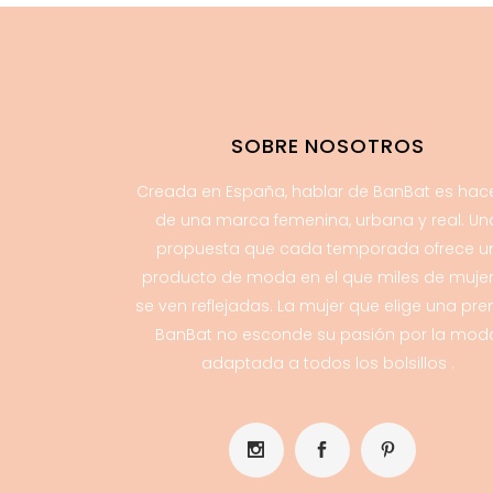
SOBRE NOSOTROS
Creada en España, hablar de BanBat es hac
de una marca femenina, urbana y real. Un
propuesta que cada temporada ofrece u
producto de moda en el que miles de muje
se ven reflejadas. La mujer que elige una pr
BanBat no esconde su pasión por la mod
adaptada a todos los bolsillos .