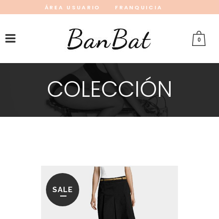
ÁREA USUARIO
FRANQUICIA
INSTAGRAM
FACEBOOK
PINTEREST
0
COLECCIÓN
SALE