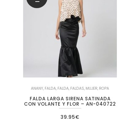
ANANY
,
FALDA
,
FALDA
,
FALDAS
,
MUJER
,
ROPA
FALDA LARGA SIRENA SATINADA
CON VOLANTE Y FLOR – AN-040722
39.95
€