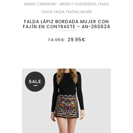
ANANY
,
CARDIGAN - JERSEY Y SUDADERAS
,
FALDA
,
FALDA
,
FALDA
,
FALDAS
,
MUJER
FALDA LÁPIZ BORDADA MUJER CON
FAJÍN EN CONTRASTE – AN-260624
El
El
29.95
€
74.95
€
precio
precio
original
actual
era:
es:
74.95€.
29.95€.
SALE