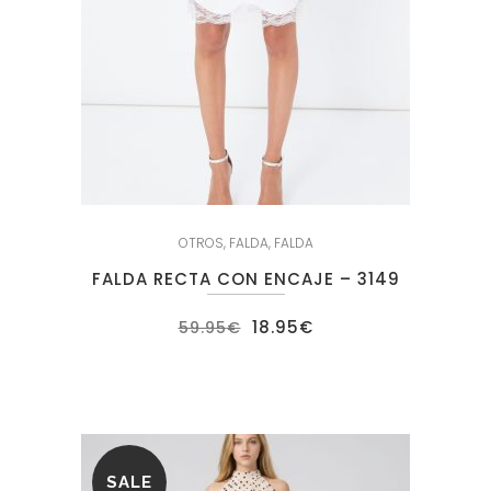
OTROS
,
FALDA
,
FALDA
FALDA RECTA CON ENCAJE – 3149
El
El
18.95
€
59.95
€
precio
precio
original
actual
era:
es:
59.95€.
18.95€.
SALE