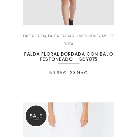
FALDA
,
FALDA
,
FALDA
,
FALDAS
,
LOVE & MONEY
,
MUJER
,
ROPA
FALDA FLORAL BORDADA CON BAJO
FESTONEADO – SDY815
El
El
23.95
€
59.95
€
precio
precio
original
actual
era:
es:
59.95€.
23.95€.
SALE