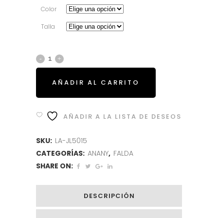
era:
es:
Color
69.95€.
21.95€.
Talla
AÑADIR AL CARRITO
AÑADIR A LA LISTA DE DESEOS
SKU:
LA-JL5015
CATEGORÍAS:
ANANY
,
FALDA
SHARE ON:
DESCRIPCIÓN