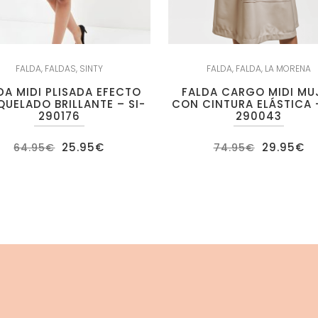
FALDA
,
FALDAS
,
SINTY
FALDA
,
FALDA
,
LA MORENA
DA MIDI PLISADA EFECTO
FALDA CARGO MIDI MU
UELADO BRILLANTE – SI-
CON CINTURA ELÁSTICA 
290176
290043
El
El
El
El
25.95
€
29.95
€
64.95
€
74.95
€
precio
precio
precio
pr
original
actual
original
ac
era:
es:
era:
es
64.95€.
25.95€.
74.95€.
29