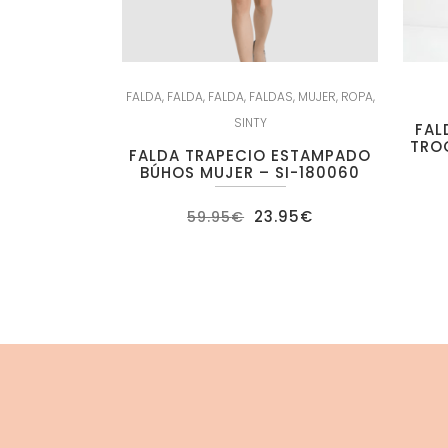
FALDA
,
FALDA
,
FALDA
,
FALDAS
,
MUJER
,
ROPA
,
SINTY
FAL
TROQ
FALDA TRAPECIO ESTAMPADO
BÚHOS MUJER – SI-180060
El
El
23.95
€
59.95
€
precio
precio
original
actual
era:
es:
59.95€.
23.95€.