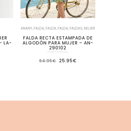
ANANY
,
FALDA
,
FALDA
,
FALDA
,
FALDAS
,
MUJER
JER
FALDA RECTA ESTAMPADA DE
– LA-
ALGODÓN PARA MUJER – AN-
290102
El
El
25.95
€
64.95
€
ecio
precio
precio
tual
original
actual
:
era:
es:
.95€.
64.95€.
25.95€.