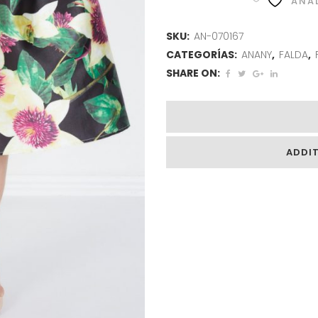
AÑAD
SKU:
AN-070167
CATEGORÍAS:
ANANY
,
FALDA
,
SHARE ON:
ADDI