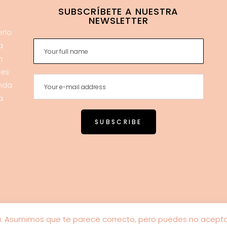
SUBSCRÍBETE A NUESTRA
NEWSLETTER
erlo
a
n
res
enda
a
a. Asumimos que te parece correcto, pero puedes no aceptar