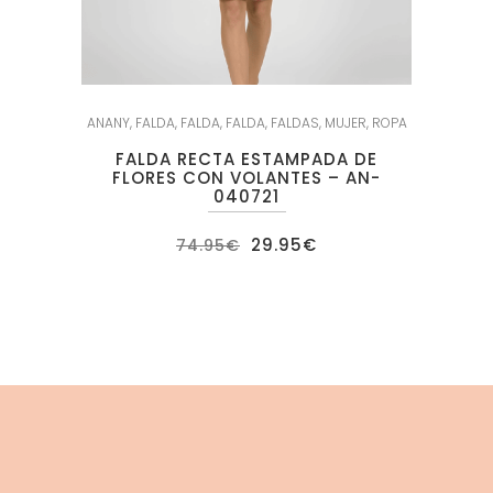
ANANY
,
FALDA
,
FALDA
,
FALDA
,
FALDAS
,
MUJER
,
ROPA
FALDA RECTA ESTAMPADA DE
FLORES CON VOLANTES – AN-
040721
El
El
29.95
€
74.95
€
precio
precio
original
actual
era:
es:
74.95€.
29.95€.