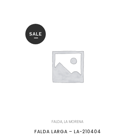
era:
es:
64.95€.
25.95€.
SALE
FALDA
,
LA MORENA
FALDA LARGA – LA-210404