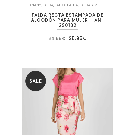
ANANY
,
FALDA
,
FALDA
,
FALDA
,
FALDAS
,
MUJER
FALDA RECTA ESTAMPADA DE
ALGODÓN PARA MUJER – AN-
290102
El
El
25.95
€
64.95
€
precio
precio
original
actual
era:
es:
64.95€.
25.95€.
SALE