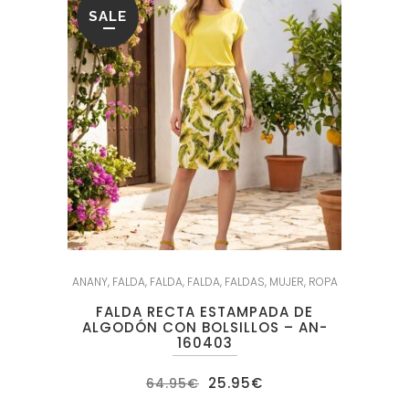
SALE
ANANY
,
FALDA
,
FALDA
,
FALDA
,
FALDAS
,
MUJER
,
ROPA
FALDA RECTA ESTAMPADA DE
ALGODÓN CON BOLSILLOS – AN-
160403
El
El
25.95
€
64.95
€
precio
precio
original
actual