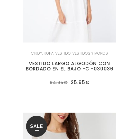
CIRDY
,
ROPA
,
VESTIDO
,
VESTIDOS Y MONOS
VESTIDO LARGO ALGODÓN CON
BORDADO EN EL BAJO -CI-030036
El
El
25.95
€
64.95
€
precio
precio
original
actual
era:
es:
64.95€.
25.95€.
SALE