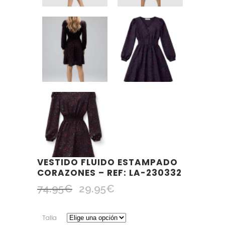
VESTIDO FLUIDO ESTAMPADO
CORAZONES – REF: LA-230332
74.95
€
29.95
€
El
El
precio
precio
original
actual
Talla