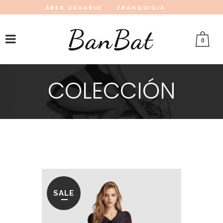
ÁREA USUARIO
FRANQUICIA
INSTAGRAM
FACEBOOK
PINTEREST
0
COLECCIÓN
SALE