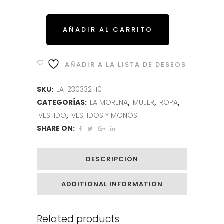
era:
es:
74.95€.
29.95€.
AÑADIR AL CARRITO
AÑADIR A LA LISTA DE DESEOS
SKU:
LA-230332-10
CATEGORÍAS:
LA MORENA
,
MUJER
,
ROPA
,
VESTIDO
,
VESTIDOS Y MONOS
SHARE ON:
DESCRIPCIÓN
ADDITIONAL INFORMATION
Related products