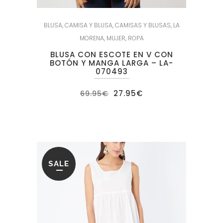
BLUSA
,
CAMISA Y BLUSA
,
CAMISAS Y BLUSAS
,
LA
MORENA
,
MUJER
,
ROPA
BLUSA CON ESCOTE EN V CON
BOTÓN Y MANGA LARGA – LA-
070493
El
El
27.95
€
69.95
€
precio
precio
original
actual
era:
es:
69.95€.
27.95€.
SALE