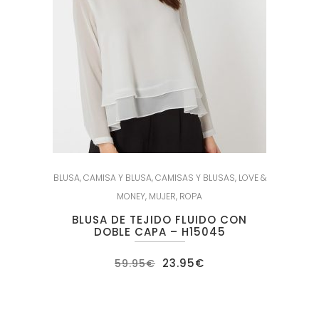
BLUSA
,
CAMISA Y BLUSA
,
CAMISAS Y BLUSAS
,
LOVE &
MONEY
,
MUJER
,
ROPA
BLUSA DE TEJIDO FLUIDO CON
DOBLE CAPA – H15045
El
El
23.95
€
59.95
€
precio
precio
original
actual
era:
es:
59.95€.
23.95€.