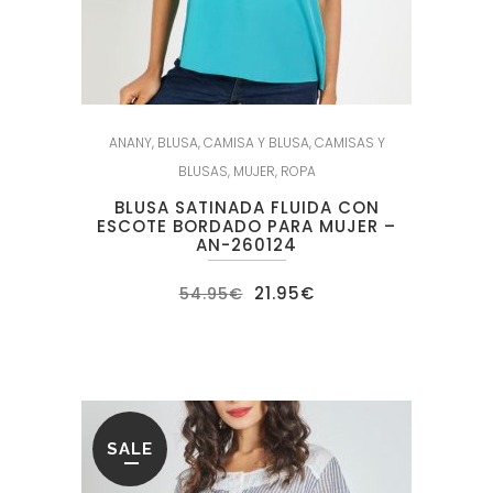
ANANY
,
BLUSA
,
CAMISA Y BLUSA
,
CAMISAS Y
BLUSAS
,
MUJER
,
ROPA
BLUSA SATINADA FLUIDA CON
ESCOTE BORDADO PARA MUJER –
AN-260124
El
El
21.95
€
54.95
€
precio
precio
original
actual
era:
es:
54.95€.
21.95€.
SALE