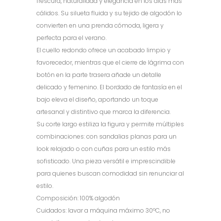
frescura, naturalidad y elegancia en los días más
era:
es:
cálidos. Su silueta fluida y su tejido de algodón lo
64.95€.
25.95€.
convierten en una prenda cómoda, ligera y
perfecta para el verano.
El cuello redondo ofrece un acabado limpio y
favorecedor, mientras que el cierre de lágrima con
botón en la parte trasera añade un detalle
delicado y femenino. El bordado de fantasía en el
bajo eleva el diseño, aportando un toque
artesanal y distintivo que marca la diferencia.
Su corte largo estiliza la figura y permite múltiples
combinaciones: con sandalias planas para un
look relajado o con cuñas para un estilo más
sofisticado. Una pieza versátil e imprescindible
para quienes buscan comodidad sin renunciar al
estilo.
Composición: 100% algodón
Cuidados: lavar a máquina máximo 30ºC, no