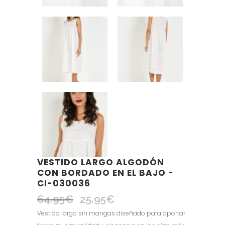
VESTIDO LARGO ALGODÓN
CON BORDADO EN EL BAJO -
CI-030036
64.95
€
25.95
€
El
El
precio
precio
Vestido largo sin mangas diseñado para aportar
original
actual