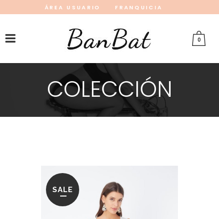
ÁREA USUARIO
FRANQUICIA
INSTAGRAM
FACEBOOK
PINTEREST
0
COLECCIÓN
SALE