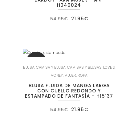
H040024
El
El
21.95
€
54.95
€
precio
precio
original
actual
era:
es:
54.95€.
21.95€.
SALE
BLUSA
,
CAMISA Y BLUSA
,
CAMISAS Y BLUSAS
,
LOVE &
MONEY
,
MUJER
,
ROPA
BLUSA FLUIDA DE MANGA LARGA
CON CUELLO REDONDO Y
ESTAMPADO DE FANTASÍA – H15137
El
El
21.95
€
54.95
€
precio
precio
original
actual
era:
es:
54.95€.
21.95€.