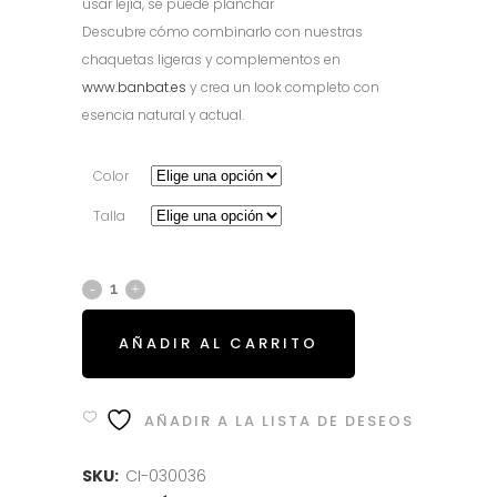
usar lejía, se puede planchar
Descubre cómo combinarlo con nuestras
chaquetas ligeras y complementos en
www.banbat.es
y crea un look completo con
esencia natural y actual.
Color
Talla
AÑADIR AL CARRITO
AÑADIR A LA LISTA DE DESEOS
SKU:
CI-030036