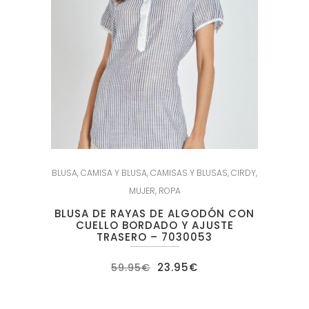
BLUSA
,
CAMISA Y BLUSA
,
CAMISAS Y BLUSAS
,
CIRDY
,
MUJER
,
ROPA
BLUSA DE RAYAS DE ALGODÓN CON
CUELLO BORDADO Y AJUSTE
TRASERO – 7030053
El
El
23.95
€
59.95
€
precio
precio
original
actual
era:
es:
59.95€.
23.95€.