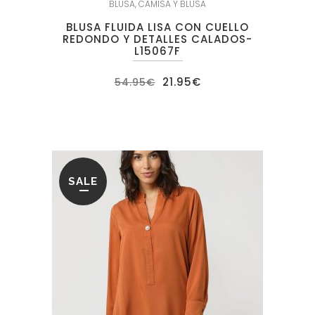
BLUSA
,
CAMISA Y BLUSA
BLUSA FLUIDA LISA CON CUELLO
REDONDO Y DETALLES CALADOS-
L15067F
El
El
21.95
€
54.95
€
precio
precio
original
actual
era:
es:
54.95€.
21.95€.
SALE