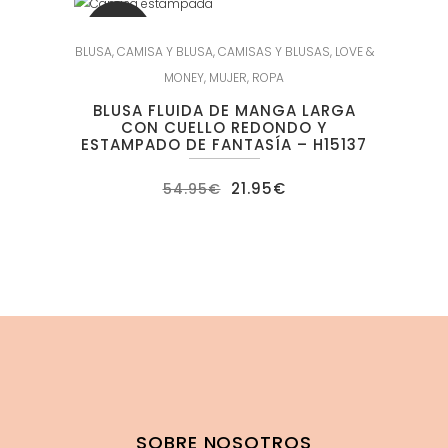
SALE
BLUSA
,
CAMISA Y BLUSA
,
CAMISAS Y BLUSAS
,
LOVE &
MONEY
,
MUJER
,
ROPA
BLUSA FLUIDA DE MANGA LARGA
CON CUELLO REDONDO Y
ESTAMPADO DE FANTASÍA – H15137
El
El
21.95
€
54.95
€
precio
precio
original
actual
era:
es:
54.95€.
21.95€.
SOBRE NOSOTROS