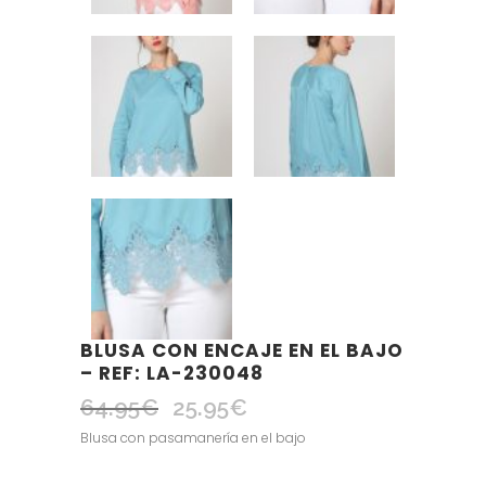
BLUSA CON ENCAJE EN EL BAJO
– REF: LA-230048
64.95
€
25.95
€
El
El
precio
precio
Blusa con pasamanería en el bajo
original
actual