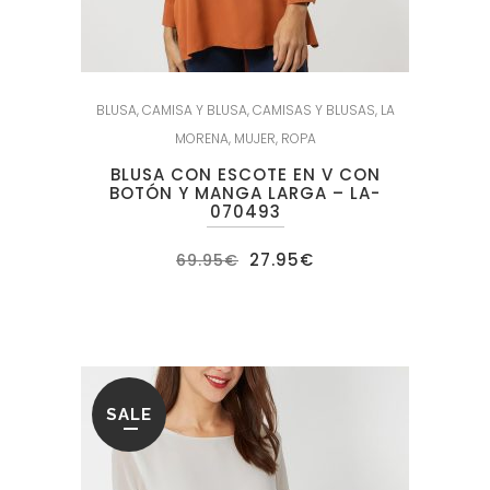
BLUSA
,
CAMISA Y BLUSA
,
CAMISAS Y BLUSAS
,
LA
MORENA
,
MUJER
,
ROPA
BLUSA CON ESCOTE EN V CON
BOTÓN Y MANGA LARGA – LA-
070493
El
El
27.95
€
69.95
€
precio
precio
original
actual
era:
es:
69.95€.
27.95€.
SALE