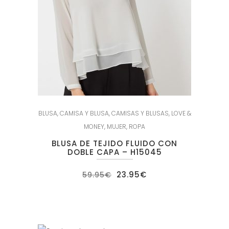
BLUSA
,
CAMISA Y BLUSA
,
CAMISAS Y BLUSAS
,
LOVE &
MONEY
,
MUJER
,
ROPA
BLUSA DE TEJIDO FLUIDO CON
DOBLE CAPA – H15045
El
El
23.95
€
59.95
€
precio
precio
original
actual
era:
es:
59.95€.
23.95€.