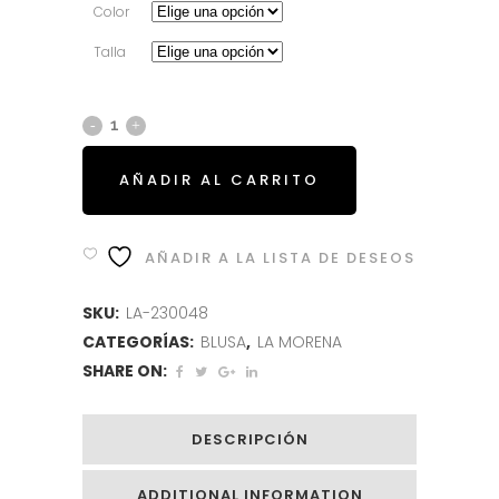
era:
es:
Color
64.95€.
25.95€.
Talla
AÑADIR AL CARRITO
AÑADIR A LA LISTA DE DESEOS
SKU:
LA-230048
CATEGORÍAS:
BLUSA
,
LA MORENA
SHARE ON:
DESCRIPCIÓN
ADDITIONAL INFORMATION