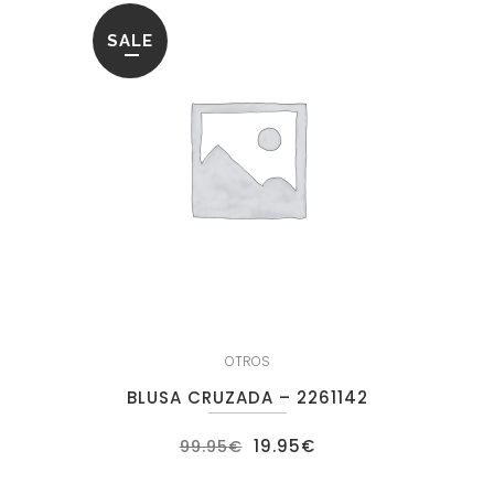
SALE
OTROS
BLUSA CRUZADA – 2261142
El
El
19.95
€
99.95
€
precio
precio
original
actual
era:
es: