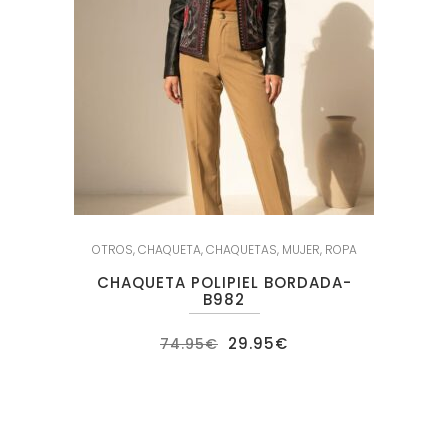
OTROS
,
CHAQUETA
,
CHAQUETAS
,
MUJER
,
ROPA
CHAQUETA POLIPIEL BORDADA-
B982
El
El
29.95
€
74.95
€
precio
precio
original
actual
era:
es:
74.95€.
29.95€.