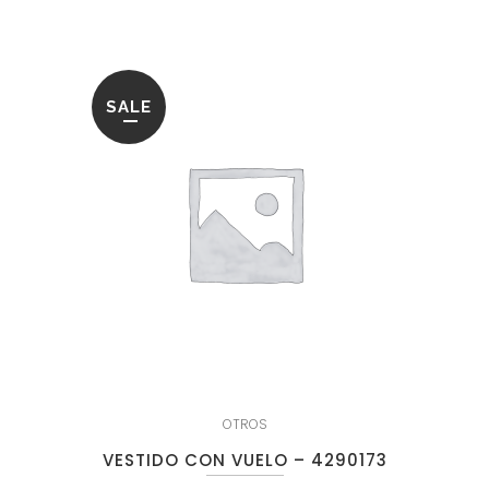
99.95€.
19.95€.
SALE
OTROS
VESTIDO CON VUELO – 4290173