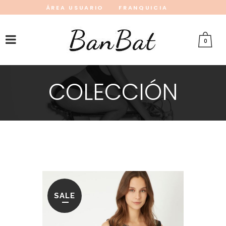
ÁREA USUARIO
FRANQUICIA
INSTAGRAM
FACEBOOK
PINTEREST
0
COLECCIÓN
SALE